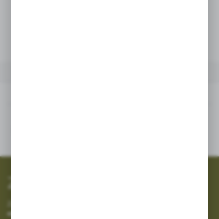
Netto:
19,36 zł
WIĘCEJ
Brutto:
23,81 zł
INNE Z KATEGORII
Inne z kategorii
SZYBKA WYSYŁKA
SZEROKI ASORTYMENT
Zapisz się do newslettera
Zapisz się do newslettera na naszym sklepie internetowym i
otrzymuj informacje o nowościach i promocjach.