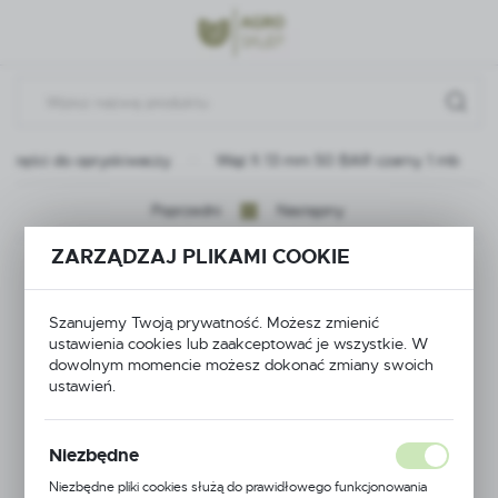
Przejdź do menu.
Przejdź do wyszukiwarki.
Przejdź do treści.
Części do opryskiwaczy
Wąż fi 13 mm 50 BAR czarny 1 mb
Poprzedni
Następny
ZARZĄDZAJ PLIKAMI COOKIE
Wąż fi 13 mm 50 BAR
czarny 1 mb
Szanujemy Twoją prywatność. Możesz zmienić
ustawienia cookies lub zaakceptować je wszystkie. W
dowolnym momencie możesz dokonać zmiany swoich
ustawień.
Niezbędne
Niezbędne pliki cookies służą do prawidłowego funkcjonowania