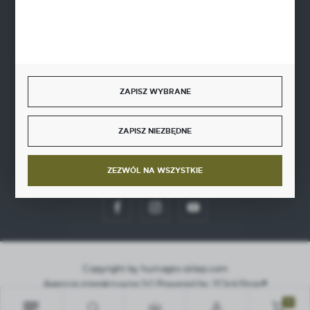
BEZPIECZNE PŁATNOŚCI
ZAPISZ WYBRANE
SZYBKA DOSTAWA
ZAPISZ NIEZBĘDNE
ZEZWÓL NA WSZYSTKIE
DOŁĄCZ DO NAS
Copyright by hurt-agro-sklep.com
Agencja interaktywna
[ti]
Powered by
2ClickShop®
0