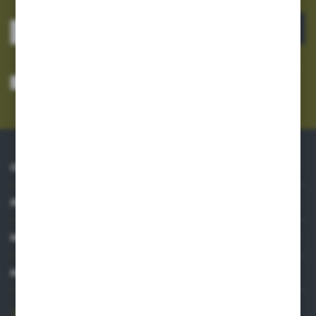
ZAPISZ SIĘ
Wyrażam zgodę na otrzymywanie drogą elektroniczną na wskazany przeze
mnie adres e-mail informacji dotyczących usług świadczonych przez
Administratora. Zgoda może zostać cofnięta w każdym czasie.
Polityka
prywatności
*
O NAS
INFORMACJE
MOJE KONTO
MASZ PYTANIE?