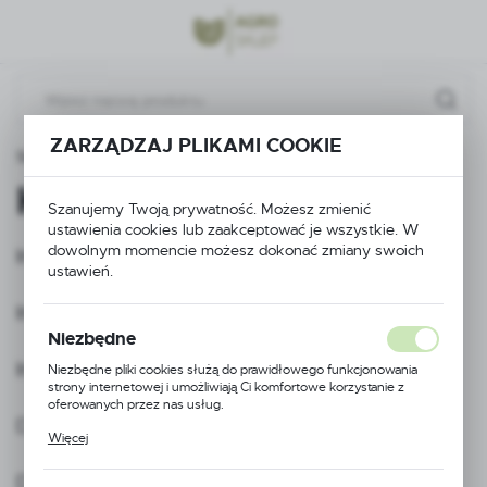
Przejdź do menu.
Przejdź do wyszukiwarki.
Przejdź do treści.
ZARZĄDZAJ PLIKAMI COOKIE
Strona główna
Koszty przesyłki
Koszty przesyłki
Szanujemy Twoją prywatność. Możesz zmienić
ustawienia cookies lub zaakceptować je wszystkie. W
dowolnym momencie możesz dokonać zmiany swoich
InPost paczkomat - 15.00 brutto
ustawień.
Inpost kurier - 25.00 zł brutto
Niezbędne
Inpost kurier za pobraniem - 30.00 zł brutto
Niezbędne pliki cookies służą do prawidłowego funkcjonowania
strony internetowej i umożliwiają Ci komfortowe korzystanie z
oferowanych przez nas usług.
DPD - 25.00 zł brutto
Pliki cookies odpowiadają na podejmowane przez Ciebie działania w
Więcej
celu m.in. dostosowania Twoich ustawień preferencji prywatności,
logowania czy wypełniania formularzy. Dzięki plikom cookies
DPD za pobraniem - 30.00 zł brutto
strona, z której korzystasz, może działać bez zakłóceń.