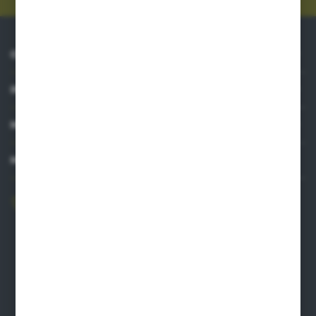
firm będących naszymi partnerami oraz innych dostawców usług.
Firmy te działają w charakterze pośredników prezentujących nasze
treści w postaci wiadomości, ofert, komunikatów mediów
społecznościowych.
O NAS
INFORMACJE
MOJE KONTO
MASZ PYTANIE?
606 841 671
Zapraszamy pon.-pt. 8.00-16.00
pw@auto-agro.com
Auto-Agro Inter Trade
Karłowo 2
96-520 Iłów
NIP: 8341543384