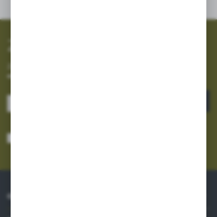
promocyjne mogą pojawić się na stronach podmiotów trzecich lub
firm będących naszymi partnerami oraz innych dostawców usług.
Firmy te działają w charakterze pośredników prezentujących nasze
treści w postaci wiadomości, ofert, komunikatów mediów
społecznościowych.
Zapisz się do newslettera
Zapisz się do newslettera na naszym sklepie internetowym i
otrzymuj informacje o nowościach i promocjach.
ZAPISZ SIĘ
Wyrażam zgodę na otrzymywanie drogą elektroniczną na wskazany przeze
mnie adres e-mail informacji dotyczących usług świadczonych przez
Administratora. Zgoda może zostać cofnięta w każdym czasie.
Polityka
prywatności
*
O NAS