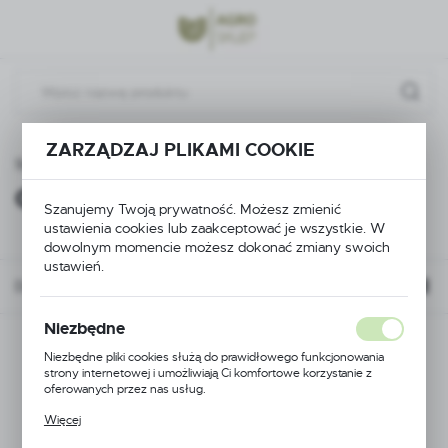
Przejdź do menu.
Przejdź do wyszukiwarki.
Przejdź do treści.
ZARZĄDZAJ PLIKAMI COOKIE
Strona główna
Pielęgnacja ogrodu
Grabie
Grabie
(1)
Szanujemy Twoją prywatność. Możesz zmienić
ustawienia cookies lub zaakceptować je wszystkie. W
dowolnym momencie możesz dokonać zmiany swoich
ustawień.
Domyślnie
Niezbędne
Niezbędne pliki cookies służą do prawidłowego funkcjonowania
strony internetowej i umożliwiają Ci komfortowe korzystanie z
oferowanych przez nas usług.
Pliki cookies odpowiadają na podejmowane przez Ciebie działania w
Więcej
celu m.in. dostosowania Twoich ustawień preferencji prywatności,
logowania czy wypełniania formularzy. Dzięki plikom cookies