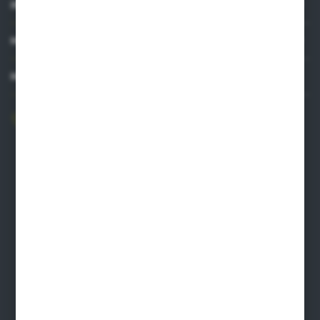
INFORMACJE
MOJE KONTO
MASZ PYTANIE?
606 841 671
Zapraszamy pon.-pt. 8.00-16.00
pw@auto-agro.com
Auto-Agro Inter Trade
Karłowo 2
96-520 Iłów
NIP: 8341543384
PLN: 21 1020 4580 0000 1102 0123 6223
EUR: 21 1020 4580 0000 1202 0123 9763
BIC SWIFT BPKOPLPW
FORMULARZ KONTAKTOWY