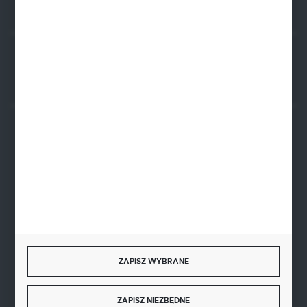
Rozpocznij zwrot produktu:
ODSTĄP OD UMOWY TUTAJ
BEZPIECZNE PŁATNOŚCI
SZYBKA DOSTAWA
ZAPISZ WYBRANE
DOŁĄCZ DO NAS
ZAPISZ NIEZBĘDNE