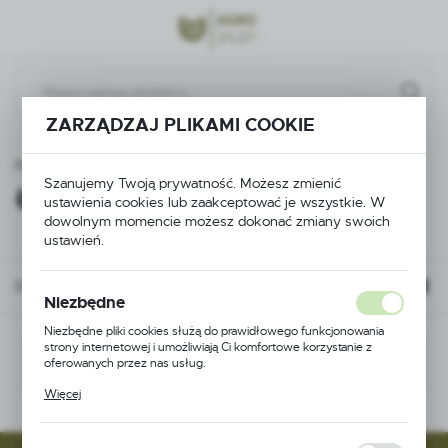
Przejdź do menu.
Przejdź do wyszukiwarki.
Przejdź do treści.
ZARZĄDZAJ PLIKAMI COOKIE
 główna
Pielęgnacja ogrodu
Łopatki, pazurki, motyczki
Szanujemy Twoją prywatność. Możesz zmienić
Łopatki, pazurki, motyczki
ustawienia cookies lub zaakceptować je wszystkie. W
dowolnym momencie możesz dokonać zmiany swoich
ustawień.
Domyślnie
Niezbędne
Niezbędne pliki cookies służą do prawidłowego funkcjonowania
strony internetowej i umożliwiają Ci komfortowe korzystanie z
Nie znaleziono produktów w tej kategorii:
oferowanych przez nas usług.
Proszę wybrać inną kategorię.
Pliki cookies odpowiadają na podejmowane przez Ciebie działania w
Więcej
celu m.in. dostosowania Twoich ustawień preferencji prywatności,
logowania czy wypełniania formularzy. Dzięki plikom cookies
strona, z której korzystasz, może działać bez zakłóceń.