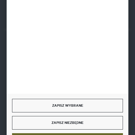
Rozpocznij zwrot produktu:
ODSTĄP OD UMOWY TUTAJ
BEZPIECZNE PŁATNOŚCI
SZYBKA DOSTAWA
ZAPISZ WYBRANE
DOŁĄCZ DO NAS
ZAPISZ NIEZBĘDNE