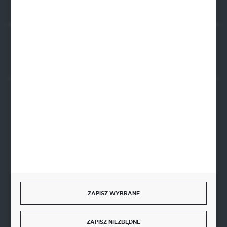
Rozpocznij zwrot produktu:
ODSTĄP OD UMOWY TUTAJ
BEZPIECZNE PŁATNOŚCI
SZYBKA DOSTAWA
ZAPISZ WYBRANE
DOŁĄCZ DO NAS
ZAPISZ NIEZBĘDNE