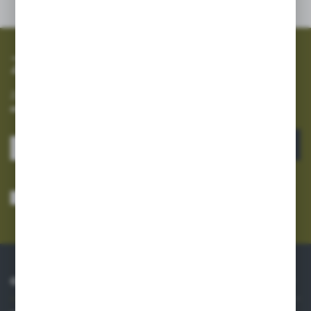
promocyjne mogą pojawić się na stronach podmiotów trzecich lub
firm będących naszymi partnerami oraz innych dostawców usług.
Firmy te działają w charakterze pośredników prezentujących nasze
treści w postaci wiadomości, ofert, komunikatów mediów
społecznościowych.
Zapisz się do newslettera
Zapisz się do newslettera na naszym sklepie internetowym i
otrzymuj informacje o nowościach i promocjach.
ZAPISZ SIĘ
Wyrażam zgodę na otrzymywanie drogą elektroniczną na wskazany przeze
mnie adres e-mail informacji dotyczących usług świadczonych przez
Administratora. Zgoda może zostać cofnięta w każdym czasie.
Polityka
prywatności
*
O NAS