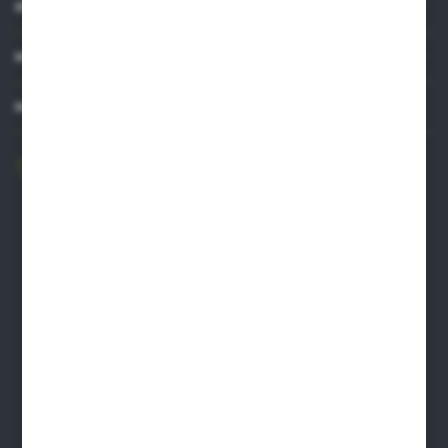
INFORMACJE
MOJE KONTO
MASZ PYTANIE?
606 841 671
Zapraszamy pon.-pt. 8.00-16.00
pw@auto-agro.com
Auto-Agro Inter Trade
Karłowo 2
96-520 Iłów
NIP: 8341543384
PLN: 21 1020 4580 0000 1102 0123 6223
EUR: 21 1020 4580 0000 1202 0123 9763
BIC SWIFT BPKOPLPW
FORMULARZ KONTAKTOWY