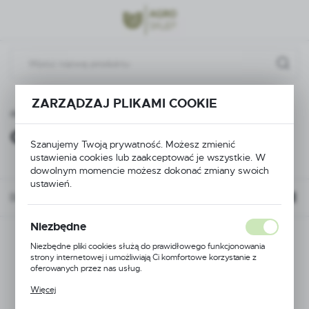
Przejdź do menu.
Przejdź do wyszukiwarki.
Przejdź do treści.
ZARZĄDZAJ PLIKAMI COOKIE
a główna
Części do innych maszyn
Części do sadzarek
Części do sadzarek
(1)
Szanujemy Twoją prywatność. Możesz zmienić
ustawienia cookies lub zaakceptować je wszystkie. W
dowolnym momencie możesz dokonać zmiany swoich
ustawień.
Domyślnie
Niezbędne
Niezbędne pliki cookies służą do prawidłowego funkcjonowania
strony internetowej i umożliwiają Ci komfortowe korzystanie z
oferowanych przez nas usług.
Pliki cookies odpowiadają na podejmowane przez Ciebie działania w
Więcej
celu m.in. dostosowania Twoich ustawień preferencji prywatności,
logowania czy wypełniania formularzy. Dzięki plikom cookies