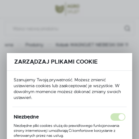
Przejdź do menu.
Przejdź do wyszukiwarki.
Przejdź do treści.
główna
Produkty
Kołpak MAGNOJET NIEBIESKI SW 11
Kołpak MAGNOJET
ZARZĄDZAJ PLIKAMI COOKIE
NIEBIESKI SW 11
Szanujemy Twoją prywatność. Możesz zmienić
ustawienia cookies lub zaakceptować je wszystkie. W
dowolnym momencie możesz dokonać zmiany swoich
ustawień.
Niezbędne
Niezbędne pliki cookies służą do prawidłowego funkcjonowania
strony internetowej i umożliwiają Ci komfortowe korzystanie z
oferowanych przez nas usług.