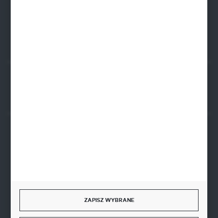
BIC SWIFT BPKOPLPW
FORMULARZ KONTAKTOWY
Rozpocznij zwrot produktu:
ODSTĄP OD UMOWY TUTAJ
BEZPIECZNE PŁATNOŚCI
SZYBKA DOSTAWA
ZAPISZ WYBRANE