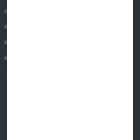
O NAS
INFORMACJE
MOJE KONTO
MASZ PYTANIE?
606 841 671
Zapraszamy pon.-pt. 8.00-16.00
pw@auto-agro.com
Auto-Agro Inter Trade
Karłowo 2
96-520 Iłów
NIP: 8341543384
PLN: 21 1020 4580 0000 1102 0123 6223
EUR: 21 1020 4580 0000 1202 0123 9763