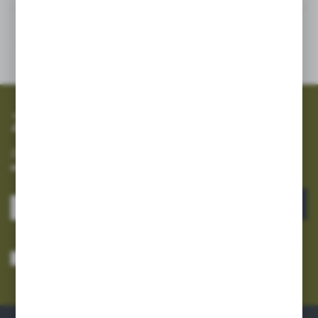
SZYBKA WYSYŁKA
SZEROKI ASORTYMENT
Zapisz się do newslettera
Zapisz się do newslettera na naszym sklepie internetowym i
otrzymuj informacje o nowościach i promocjach.
ZAPISZ SIĘ
Wyrażam zgodę na otrzymywanie drogą elektroniczną na wskazany przeze
mnie adres e-mail informacji dotyczących usług świadczonych przez
Administratora. Zgoda może zostać cofnięta w każdym czasie.
Polityka
prywatności
*