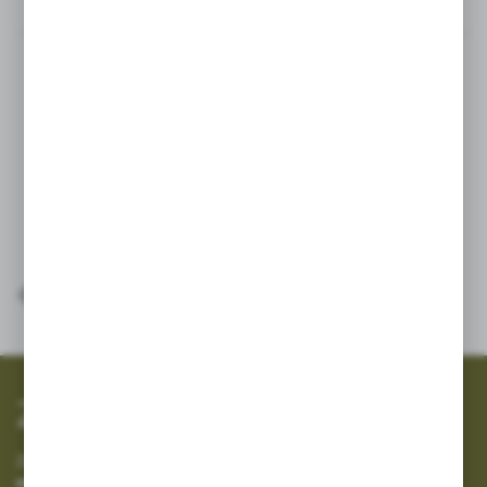
Opis produktu
Pasuje do kosiarek dyskowych Uniagroup Famarol- ALKA-
starsze wersje.
Typy: ALKA 2,1, ALKA 2,45, ALKA 2,8
Numer katalogowy:
2.506.7002.00
SZYBKA WYSYŁKA
SZEROKI ASORTYMENT
Zapisz się do newslettera
Zapisz się do newslettera na naszym sklepie internetowym i
otrzymuj informacje o nowościach i promocjach.