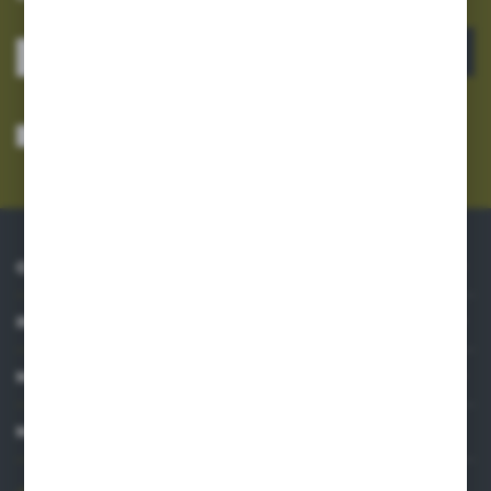
ZAPISZ SIĘ
Wyrażam zgodę na otrzymywanie drogą elektroniczną na wskazany przeze
mnie adres e-mail informacji dotyczących usług świadczonych przez
Administratora. Zgoda może zostać cofnięta w każdym czasie.
Polityka
prywatności
*
O NAS
INFORMACJE
MOJE KONTO
MASZ PYTANIE?