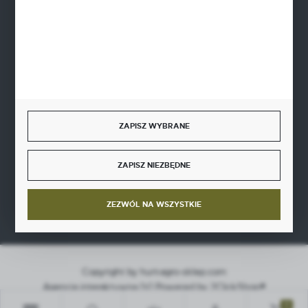
BEZPIECZNE PŁATNOŚCI
SZYBKA DOSTAWA
ZAPISZ WYBRANE
ZAPISZ NIEZBĘDNE
DOŁĄCZ DO NAS
ZEZWÓL NA WSZYSTKIE
Copyright by hurt-agro-sklep.com
Agencja interaktywna
[ti]
Powered by
2ClickShop®
0