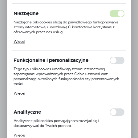
Niezbędne
Niezbędne pliki cookies służą do prawidłowego funkcjonowania
strony internetowej i umożliwiają Ci komfortowe korzystanie z
oferowanych przez nas usług.
Pliki cookies odpowiadają na podejmowane przez Ciebie działania w
Więcej
Czujnik przepływomierza Polmac
celu m.in. dostosowania Twoich ustawień preferencji prywatności,
logowania czy wypełniania formularzy. Dzięki plikom cookies
Kod produktu:
PC-30304999.2AM
strona, z której korzystasz, może działać bez zakłóceń.
Mała dostępność
Funkcjonalne i personalizacyjne
Netto:
367,71 zł
Tego typu pliki cookies umożliwiają stronie internetowej
zapamiętanie wprowadzonych przez Ciebie ustawień oraz
Brutto:
452,28 zł
personalizację określonych funkcjonalności czy prezentowanych
Twoja cena:
452,28 zł
treści.
Dzięki tym plikom cookies możemy zapewnić Ci większy komfort
Więcej
korzystania z funkcjonalności naszej strony poprzez dopasowanie
jej do Twoich indywidualnych preferencji. Wyrażenie zgody na
funkcjonalne i personalizacyjne pliki cookies gwarantuje dostępność
większej ilości funkcji na stronie.
Analityczne
Dodaj do schowka
Analityczne pliki cookies pomagają nam rozwijać się i
dostosowywać do Twoich potrzeb.
Cookies analityczne pozwalają na uzyskanie informacji w zakresie
Więcej
wykorzystywania witryny internetowej, miejsca oraz częstotliwości,