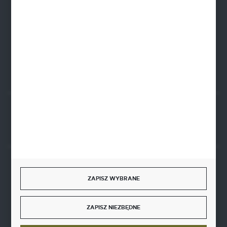
PLN: 21 1020 4580 0000 1102 0123 6223
EUR: 21 1020 4580 0000 1202 0123 9763
BIC SWIFT BPKOPLPW
FORMULARZ KONTAKTOWY
Rozpocznij zwrot produktu:
ODSTĄP OD UMOWY TUTAJ
BEZPIECZNE PŁATNOŚCI
ZAPISZ WYBRANE
ZAPISZ NIEZBĘDNE
SZYBKA DOSTAWA