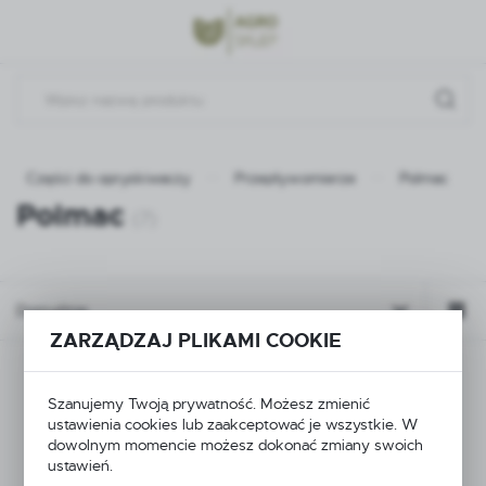
Przejdź do menu.
Przejdź do wyszukiwarki.
Przejdź do treści.
Części do opryskiwaczy
Przepływomierze
Polmac
Polmac
(7)
Domyślnie
ZARZĄDZAJ PLIKAMI COOKIE
Szanujemy Twoją prywatność. Możesz zmienić
ustawienia cookies lub zaakceptować je wszystkie. W
dowolnym momencie możesz dokonać zmiany swoich
ustawień.