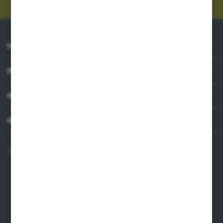
O NAS
INFORMACJE
MOJE KONTO
MASZ PYTANIE?
606 841 671
Zapraszamy pon.-pt. 8.00-16.00
pw@auto-agro.com
Auto-Agro Inter Trade
Karłowo 2
96-520 Iłów
NIP: 8341543384