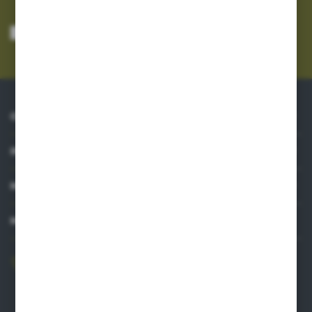
Wyrażam zgodę na otrzymywanie drogą elektroniczną na wskazany przeze
mnie adres e-mail informacji dotyczących usług świadczonych przez
Administratora. Zgoda może zostać cofnięta w każdym czasie.
Polityka
prywatności
*
O NAS
INFORMACJE
MOJE KONTO
MASZ PYTANIE?
606 841 671
Zapraszamy pon.-pt. 8.00-16.00
pw@auto-agro.com