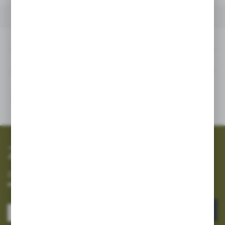
POWIĄZANE
INNE Z KATEGORII
Powiązane
Inne z kategorii
SZYBKA WYSYŁKA
SZEROKI ASORTYMENT
Zapisz się do newslettera
Zapisz się do newslettera na naszym sklepie internetowym i
otrzymuj informacje o nowościach i promocjach.
ZAPISZ SIĘ