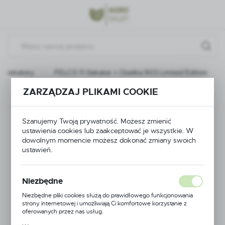
Przejdź do menu.
Przejdź do wyszukiwarki.
Przejdź do treści.
Sekatory
FELCO 11 Sekator + Osełka 903 Limited Edition
ZARZĄDZAJ PLIKAMI COOKIE
Poprzedni
Następny
FELCO 11 Sekator +
Szanujemy Twoją prywatność. Możesz zmienić
ustawienia cookies lub zaakceptować je wszystkie. W
dowolnym momencie możesz dokonać zmiany swoich
Osełka 903 Limited
ustawień.
Edition
Niezbędne
Niezbędne pliki cookies służą do prawidłowego funkcjonowania
strony internetowej i umożliwiają Ci komfortowe korzystanie z
oferowanych przez nas usług.
Pliki cookies odpowiadają na podejmowane przez Ciebie działania w