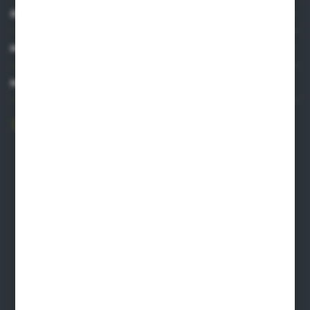
INFORMACJE
MOJE KONTO
MASZ PYTANIE?
606 841 671
Zapraszamy pon.-pt. 8.00-16.00
pw@auto-agro.com
Auto-Agro Inter Trade
Karłowo 2
96-520 Iłów
NIP: 8341543384
PLN: 21 1020 4580 0000 1102 0123 6223
EUR: 21 1020 4580 0000 1202 0123 9763
BIC SWIFT BPKOPLPW
FORMULARZ KONTAKTOWY