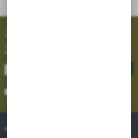
Zapisz się do newslettera
Zapisz się do newslettera na naszym sklepie internetowym i
otrzymuj informacje o nowościach i promocjach.
ZAPISZ SIĘ
Wyrażam zgodę na otrzymywanie drogą elektroniczną na wskazany przeze
mnie adres e-mail informacji dotyczących usług świadczonych przez
Administratora. Zgoda może zostać cofnięta w każdym czasie.
Polityka
prywatności
*
O NAS