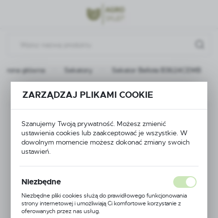
Przejdź do menu.
Przejdź do wyszukiwarki.
Przejdź do treści.
Strona główna
Sekatory
Sekator Bellota B3624CEMB
Poprzedni
Następny
ZARZĄDZAJ PLIKAMI COOKIE
Sekator Bellota
Szanujemy Twoją prywatność. Możesz zmienić
ustawienia cookies lub zaakceptować je wszystkie. W
B3624CEMB
dowolnym momencie możesz dokonać zmiany swoich
ustawień.
Niezbędne
Niezbędne pliki cookies służą do prawidłowego funkcjonowania
strony internetowej i umożliwiają Ci komfortowe korzystanie z
oferowanych przez nas usług.