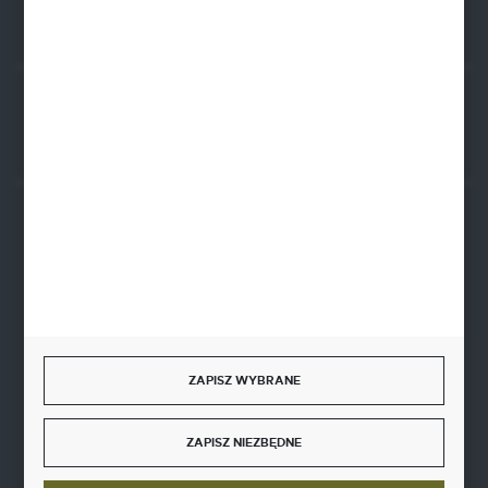
Rozpocznij zwrot produktu:
ODSTĄP OD UMOWY TUTAJ
BEZPIECZNE PŁATNOŚCI
SZYBKA DOSTAWA
ZAPISZ WYBRANE
ZAPISZ NIEZBĘDNE
DOŁĄCZ DO NAS