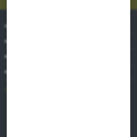
O NAS
INFORMACJE
MOJE KONTO
MASZ PYTANIE?
606 841 671
Zapraszamy pon.-pt. 8.00-16.00
pw@auto-agro.com
Auto-Agro Inter Trade
Karłowo 2
96-520 Iłów
NIP: 8341543384