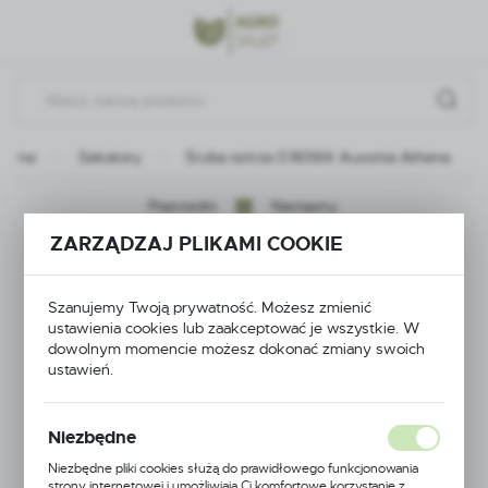
Przejdź do menu.
Przejdź do wyszukiwarki.
Przejdź do treści.
łówna
Sekatory
Śruba ostrza 036566 Ausonia Athena
Poprzedni
Następny
ZARZĄDZAJ PLIKAMI COOKIE
Śruba ostrza 036566
Szanujemy Twoją prywatność. Możesz zmienić
Ausonia Athena
ustawienia cookies lub zaakceptować je wszystkie. W
dowolnym momencie możesz dokonać zmiany swoich
ustawień.
Niezbędne
Niezbędne pliki cookies służą do prawidłowego funkcjonowania
strony internetowej i umożliwiają Ci komfortowe korzystanie z