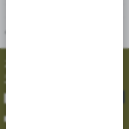
Inne z kategorii
SZYBKA WYSYŁKA
SZEROKI ASORTYMENT
Zapisz się do newslettera
Zapisz się do newslettera na naszym sklepie internetowym i
otrzymuj informacje o nowościach i promocjach.
ZAPISZ SIĘ
Wyrażam zgodę na otrzymywanie drogą elektroniczną na wskazany przeze
mnie adres e-mail informacji dotyczących usług świadczonych przez
Administratora. Zgoda może zostać cofnięta w każdym czasie.
Polityka
prywatności
*