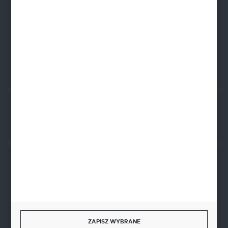
PLN: 21 1020 4580 0000 1102 0123 6223
EUR: 21 1020 4580 0000 1202 0123 9763
BIC SWIFT BPKOPLPW
FORMULARZ KONTAKTOWY
Rozpocznij zwrot produktu:
ODSTĄP OD UMOWY TUTAJ
BEZPIECZNE PŁATNOŚCI
SZYBKA DOSTAWA
ZAPISZ WYBRANE