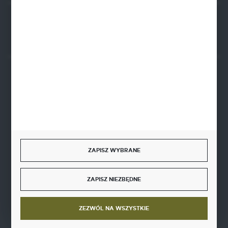
Rozpocznij zwrot produktu:
ODSTĄP OD UMOWY TUTAJ
BEZPIECZNE PŁATNOŚCI
SZYBKA DOSTAWA
ZAPISZ WYBRANE
ZAPISZ NIEZBĘDNE
DOŁĄCZ DO NAS
ZEZWÓL NA WSZYSTKIE