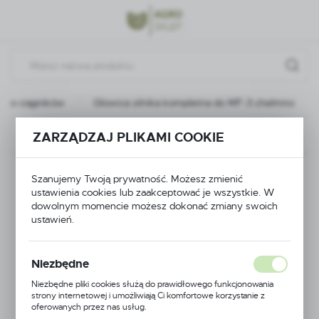
Przejdź do menu.
Przejdź do wyszukiwarki.
Przejdź do treści.
i do ciągników
Głowica silnika kompletna do MF-3 chełmno
Poprzedni
Następny
ZARZĄDZAJ PLIKAMI COOKIE
Głowica silnika
Szanujemy Twoją prywatność. Możesz zmienić
ustawienia cookies lub zaakceptować je wszystkie. W
kompletna do MF-3
dowolnym momencie możesz dokonać zmiany swoich
ustawień.
chełmno
Niezbędne
Niezbędne pliki cookies służą do prawidłowego funkcjonowania
strony internetowej i umożliwiają Ci komfortowe korzystanie z
oferowanych przez nas usług.