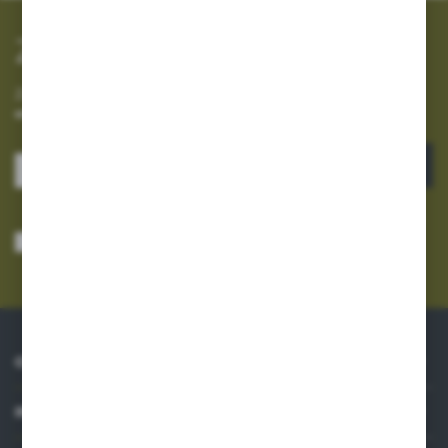
Zapisz się do newslettera
Zapisz się do newslettera na naszym sklepie internetowym i
otrzymuj informacje o nowościach i promocjach.
ZAPISZ SIĘ
Wyrażam zgodę na otrzymywanie drogą elektroniczną na wskazany przeze
mnie adres e-mail informacji dotyczących usług świadczonych przez
Administratora. Zgoda może zostać cofnięta w każdym czasie.
Polityka
prywatności
*
O NAS
INFORMACJE