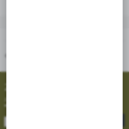
Dodaj do schowka
INNE Z KATEGORII
Inne z kategorii
SZYBKA WYSYŁKA
SZEROKI ASORTYMENT
Zapisz się do newslettera
Zapisz się do newslettera na naszym sklepie internetowym i
otrzymuj informacje o nowościach i promocjach.
ZAPISZ SIĘ