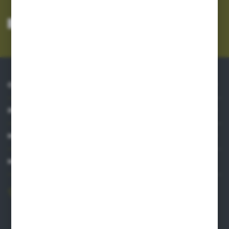
Wyrażam zgodę na otrzymywanie drogą elektroniczną na wskazany przeze
mnie adres e-mail informacji dotyczących usług świadczonych przez
Administratora. Zgoda może zostać cofnięta w każdym czasie.
Polityka
prywatności
*
O NAS
INFORMACJE
MOJE KONTO
MASZ PYTANIE?
606 841 671
Zapraszamy pon.-pt. 8.00-16.00
pw@auto-agro.com