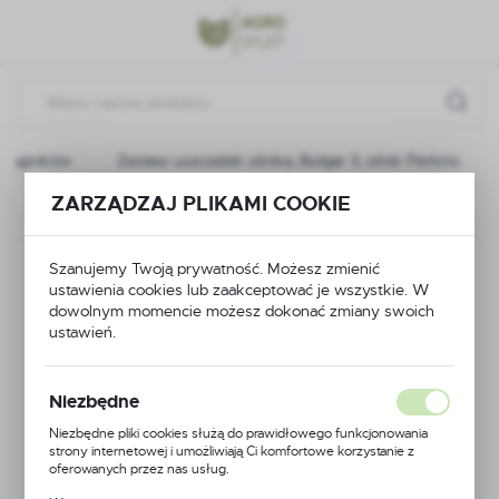
Przejdź do menu.
Przejdź do wyszukiwarki.
Przejdź do treści.
 ciągników
Zestaw uszczelek silnika, Bułgar 3, silnik Perkins
ZARZĄDZAJ PLIKAMI COOKIE
Poprzedni
Następny
Zestaw uszczelek
Szanujemy Twoją prywatność. Możesz zmienić
ustawienia cookies lub zaakceptować je wszystkie. W
dowolnym momencie możesz dokonać zmiany swoich
silnika, Bułgar 3, silnik
ustawień.
Perkins
Niezbędne
Niezbędne pliki cookies służą do prawidłowego funkcjonowania
strony internetowej i umożliwiają Ci komfortowe korzystanie z
oferowanych przez nas usług.
Pliki cookies odpowiadają na podejmowane przez Ciebie działania w