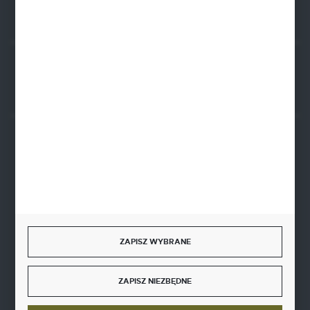
Rozpocznij zwrot produktu:
ODSTĄP OD UMOWY TUTAJ
BEZPIECZNE PŁATNOŚCI
SZYBKA DOSTAWA
ZAPISZ WYBRANE
ZAPISZ NIEZBĘDNE
DOŁĄCZ DO NAS