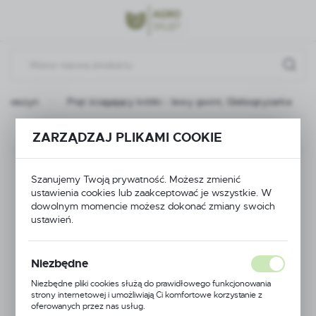
Przejdź do menu.
Przejdź do wyszukiwarki.
Przejdź do treści.
h maszyn
Pręt ściągający krótki - lewy gwint, Glebogryzarka
Poprzedni
Następny
ZARZĄDZAJ PLIKAMI COOKIE
Pręt ściągający krótki
Szanujemy Twoją prywatność. Możesz zmienić
ustawienia cookies lub zaakceptować je wszystkie. W
- lewy gwint,
dowolnym momencie możesz dokonać zmiany swoich
ustawień.
Glebogryzarka
Niezbędne
Niezbędne pliki cookies służą do prawidłowego funkcjonowania
strony internetowej i umożliwiają Ci komfortowe korzystanie z
oferowanych przez nas usług.