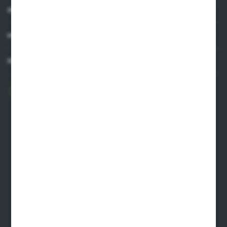
INFORMACJE
MOJE KONTO
MASZ PYTANIE?
606 841 671
Zapraszamy pon.-pt. 8.00-16.00
pw@auto-agro.com
Auto-Agro Inter Trade
Karłowo 2
96-520 Iłów
NIP: 8341543384
PLN: 21 1020 4580 0000 1102 0123 6223
EUR: 21 1020 4580 0000 1202 0123 9763
BIC SWIFT BPKOPLPW
FORMULARZ KONTAKTOWY