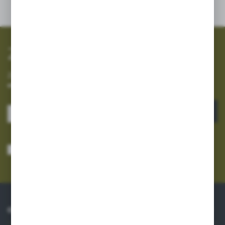
Zapisz się do newslettera
Zapisz się do newslettera na naszym sklepie internetowym i
otrzymuj informacje o nowościach i promocjach.
ZAPISZ SIĘ
Wyrażam zgodę na otrzymywanie drogą elektroniczną na wskazany przeze
mnie adres e-mail informacji dotyczących usług świadczonych przez
Administratora. Zgoda może zostać cofnięta w każdym czasie.
Polityka
prywatności
*
O NAS