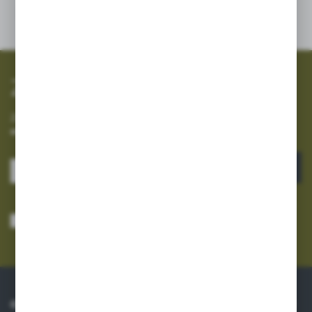
SZYBKA WYSYŁKA
SZEROKI ASORTYMENT
Zapisz się do newslettera
Zapisz się do newslettera na naszym sklepie internetowym i
otrzymuj informacje o nowościach i promocjach.
ZAPISZ SIĘ
Wyrażam zgodę na otrzymywanie drogą elektroniczną na wskazany przeze
mnie adres e-mail informacji dotyczących usług świadczonych przez
Administratora. Zgoda może zostać cofnięta w każdym czasie.
Polityka
prywatności
*
O NAS