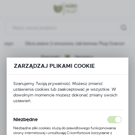
Przejdź do menu.
Przejdź do wyszukiwarki.
Przejdź do treści.
 maszyn
Dłuto prawe 2-otworowe, stal borowa; Pług Overum
Poprzedni
Następny
ZARZĄDZAJ PLIKAMI COOKIE
Dłuto prawe 2-
Szanujemy Twoją prywatność. Możesz zmienić
otworowe, stal
ustawienia cookies lub zaakceptować je wszystkie. W
dowolnym momencie możesz dokonać zmiany swoich
borowa; Pług Overum
ustawień.
Niezbędne
Niezbędne pliki cookies służą do prawidłowego funkcjonowania
strony internetowej i umożliwiają Ci komfortowe korzystanie z