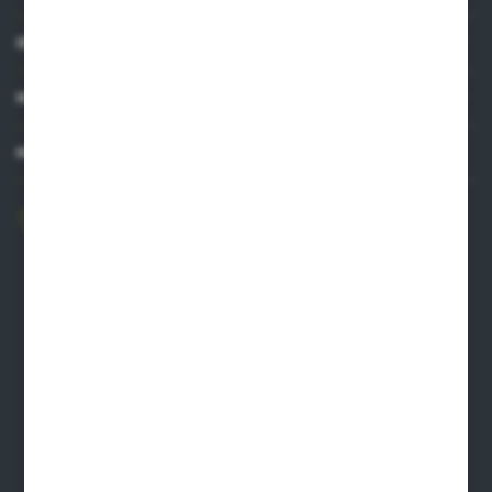
INFORMACJE
MOJE KONTO
MASZ PYTANIE?
606 841 671
Zapraszamy pon.-pt. 8.00-16.00
pw@auto-agro.com
Auto-Agro Inter Trade
Karłowo 2
96-520 Iłów
NIP: 8341543384
PLN: 21 1020 4580 0000 1102 0123 6223
EUR: 21 1020 4580 0000 1202 0123 9763
BIC SWIFT BPKOPLPW