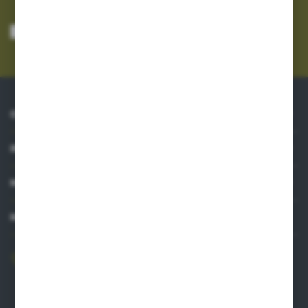
Wyrażam zgodę na otrzymywanie drogą elektroniczną na wskazany przeze
mnie adres e-mail informacji dotyczących usług świadczonych przez
Administratora. Zgoda może zostać cofnięta w każdym czasie.
Polityka
prywatności
*
O NAS
INFORMACJE
MOJE KONTO
MASZ PYTANIE?
606 841 671
Zapraszamy pon.-pt. 8.00-16.00
pw@auto-agro.com