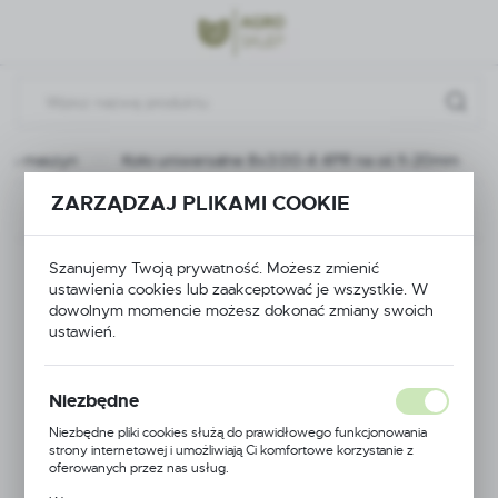
Przejdź do menu.
Przejdź do wyszukiwarki.
Przejdź do treści.
nych maszyn
Koło uniwersalne 8x3.00-4 4PR na oś fi-20mm
ZARZĄDZAJ PLIKAMI COOKIE
Poprzedni
Następny
Koło uniwersalne
Szanujemy Twoją prywatność. Możesz zmienić
ustawienia cookies lub zaakceptować je wszystkie. W
dowolnym momencie możesz dokonać zmiany swoich
8x3.00-4 4PR na oś
ustawień.
fi-20mm
Niezbędne
Niezbędne pliki cookies służą do prawidłowego funkcjonowania
strony internetowej i umożliwiają Ci komfortowe korzystanie z
oferowanych przez nas usług.
Pliki cookies odpowiadają na podejmowane przez Ciebie działania w