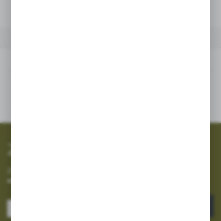
Dodaj do schowka
INNE Z KATEGORII
Inne z kategorii
SZYBKA WYSYŁKA
SZEROKI ASORTYMENT
Zapisz się do newslettera
Zapisz się do newslettera na naszym sklepie internetowym i
otrzymuj informacje o nowościach i promocjach.
ZAPISZ SIĘ