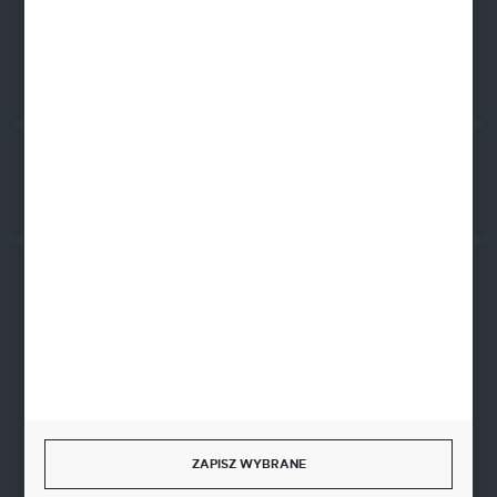
FORMULARZ KONTAKTOWY
Rozpocznij zwrot produktu:
ODSTĄP OD UMOWY TUTAJ
BEZPIECZNE PŁATNOŚCI
SZYBKA DOSTAWA
ZAPISZ WYBRANE