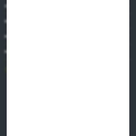
O NAS
INFORMACJE
MOJE KONTO
MASZ PYTANIE?
606 841 671
Zapraszamy pon.-pt. 8.00-16.00
pw@auto-agro.com
Auto-Agro Inter Trade
Karłowo 2
96-520 Iłów
NIP: 8341543384
PLN: 21 1020 4580 0000 1102 0123 6223
EUR: 21 1020 4580 0000 1202 0123 9763
BIC SWIFT BPKOPLPW