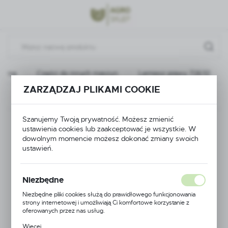
Przejdź do menu.
Przejdź do wyszukiwarki.
Przejdź do treści.
łówna
Części do innych maszyn
Lemiesz prawy 72632
ZARZĄDZAJ PLIKAMI COOKIE
Poprzedni
Następny
Szanujemy Twoją prywatność. Możesz zmienić
Lemiesz prawy 72632
ustawienia cookies lub zaakceptować je wszystkie. W
dowolnym momencie możesz dokonać zmiany swoich
ustawień.
Niezbędne
Niezbędne pliki cookies służą do prawidłowego funkcjonowania
strony internetowej i umożliwiają Ci komfortowe korzystanie z
oferowanych przez nas usług.
Pliki cookies odpowiadają na podejmowane przez Ciebie działania w
Więcej