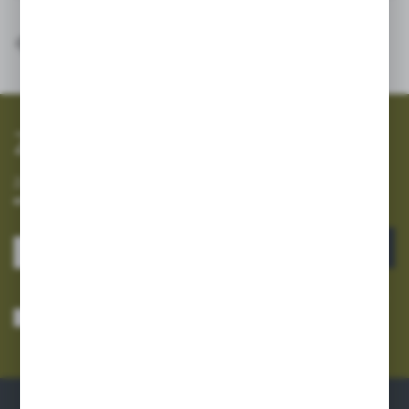
SZYBKA WYSYŁKA
SZEROKI ASORTYMENT
Zapisz się do newslettera
Zapisz się do newslettera na naszym sklepie internetowym i
otrzymuj informacje o nowościach i promocjach.
ZAPISZ SIĘ
Wyrażam zgodę na otrzymywanie drogą elektroniczną na wskazany przeze
mnie adres e-mail informacji dotyczących usług świadczonych przez
Administratora. Zgoda może zostać cofnięta w każdym czasie.
Polityka
prywatności
*