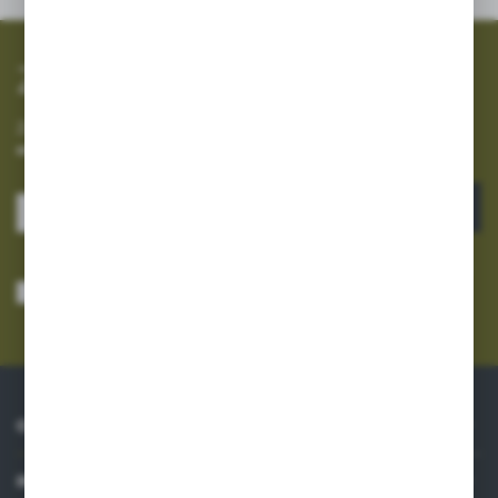
Zapisz się do newslettera
Zapisz się do newslettera na naszym sklepie internetowym i
otrzymuj informacje o nowościach i promocjach.
ZAPISZ SIĘ
Wyrażam zgodę na otrzymywanie drogą elektroniczną na wskazany przeze
mnie adres e-mail informacji dotyczących usług świadczonych przez
Administratora. Zgoda może zostać cofnięta w każdym czasie.
Polityka
prywatności
*
O NAS
INFORMACJE