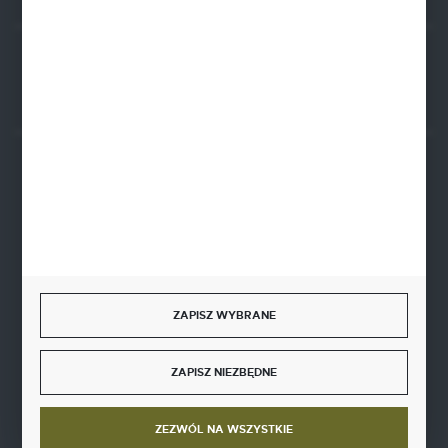
Rozpocznij zwrot produktu:
ODSTĄP OD UMOWY TUTAJ
BEZPIECZNE PŁATNOŚCI
SZYBKA DOSTAWA
ZAPISZ WYBRANE
ZAPISZ NIEZBĘDNE
DOŁĄCZ DO NAS
ZEZWÓL NA WSZYSTKIE