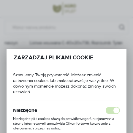
Przejdź do menu.
Przejdź do wyszukiwarki.
Przejdź do treści.
ch maszyn
Listwa wsuwana C-40x20x736; Rozrzutnik Tytan
Poprzedni
Następny
ZARZĄDZAJ PLIKAMI COOKIE
Listwa wsuwana C-
Szanujemy Twoją prywatność. Możesz zmienić
ustawienia cookies lub zaakceptować je wszystkie. W
40x20x736;
dowolnym momencie możesz dokonać zmiany swoich
ustawień.
Rozrzutnik Tytan
Niezbędne
Niezbędne pliki cookies służą do prawidłowego funkcjonowania
strony internetowej i umożliwiają Ci komfortowe korzystanie z
oferowanych przez nas usług.