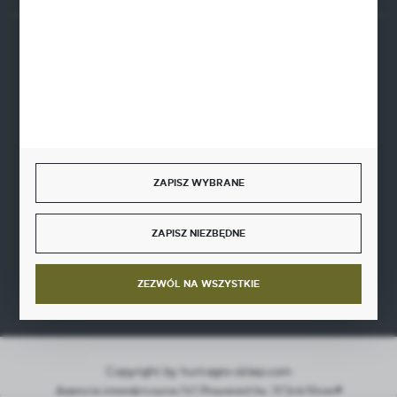
BEZPIECZNE PŁATNOŚCI
SZYBKA DOSTAWA
ZAPISZ WYBRANE
ZAPISZ NIEZBĘDNE
DOŁĄCZ DO NAS
ZEZWÓL NA WSZYSTKIE
Copyright by hurt-agro-sklep.com
Agencja interaktywna
[ti]
Powered by
2ClickShop®