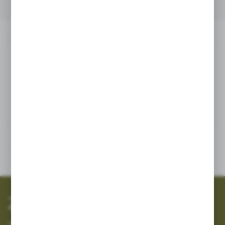
OPIS PRODUKTU
INNE Z KATEGORII
Opis produktu
5036040300/1.35
Inne z kategorii
SZYBKA WYSYŁKA
SZEROKI ASORTYMENT
Zapisz się do newslettera