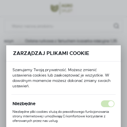
Przejdź do menu.
Przejdź do wyszukiwarki.
Przejdź do treści.
 maszyn
Osłona rurkowa z fartuchem kosiarka rotacyjna 1,35
ZARZĄDZAJ PLIKAMI COOKIE
Poprzedni
Następny
Osłona rurkowa z
Szanujemy Twoją prywatność. Możesz zmienić
ustawienia cookies lub zaakceptować je wszystkie. W
fartuchem kosiarka
dowolnym momencie możesz dokonać zmiany swoich
ustawień.
rotacyjna 1,35
Niezbędne
Niezbędne pliki cookies służą do prawidłowego funkcjonowania
strony internetowej i umożliwiają Ci komfortowe korzystanie z
oferowanych przez nas usług.
Pliki cookies odpowiadają na podejmowane przez Ciebie działania w