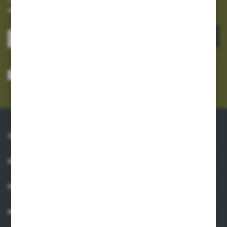
Zapisz się do newslettera na naszym sklepie internetowym i
otrzymuj informacje o nowościach i promocjach.
ZAPISZ SIĘ
Wyrażam zgodę na otrzymywanie drogą elektroniczną na wskazany przeze
mnie adres e-mail informacji dotyczących usług świadczonych przez
Administratora. Zgoda może zostać cofnięta w każdym czasie.
Polityka
prywatności
*
O NAS
INFORMACJE
MOJE KONTO
MASZ PYTANIE?