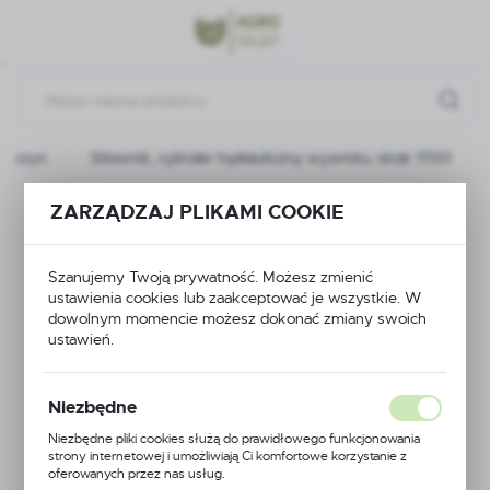
Przejdź do menu.
Przejdź do wyszukiwarki.
Przejdź do treści.
 maszyn
Siłownik, cylinder hydrauliczny wywrotu; skok 1700
Poprzedni
Następny
ZARZĄDZAJ PLIKAMI COOKIE
Siłownik, cylinder
Szanujemy Twoją prywatność. Możesz zmienić
ustawienia cookies lub zaakceptować je wszystkie. W
hydrauliczny wywrotu;
dowolnym momencie możesz dokonać zmiany swoich
ustawień.
skok 1700
Niezbędne
Niezbędne pliki cookies służą do prawidłowego funkcjonowania
strony internetowej i umożliwiają Ci komfortowe korzystanie z
oferowanych przez nas usług.