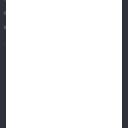
MOJE KONTO
MASZ PYTANIE?
606 841 671
Zapraszamy pon.-pt. 8.00-16.00
pw@auto-agro.com
Auto-Agro Inter Trade
Karłowo 2
96-520 Iłów
NIP: 8341543384
PLN: 21 1020 4580 0000 1102 0123 6223
EUR: 21 1020 4580 0000 1202 0123 9763
BIC SWIFT BPKOPLPW
FORMULARZ KONTAKTOWY