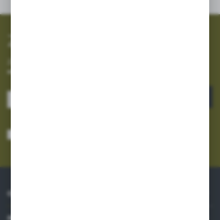
Zapisz się do newslettera
Zapisz się do newslettera na naszym sklepie internetowym i
otrzymuj informacje o nowościach i promocjach.
ZAPISZ SIĘ
Wyrażam zgodę na otrzymywanie drogą elektroniczną na wskazany przeze
mnie adres e-mail informacji dotyczących usług świadczonych przez
Administratora. Zgoda może zostać cofnięta w każdym czasie.
Polityka
prywatności
*
O NAS
INFORMACJE