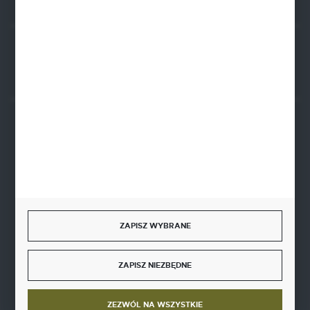
Rozpocznij zwrot produktu:
ODSTĄP OD UMOWY TUTAJ
BEZPIECZNE PŁATNOŚCI
SZYBKA DOSTAWA
ZAPISZ WYBRANE
ZAPISZ NIEZBĘDNE
DOŁĄCZ DO NAS
ZEZWÓL NA WSZYSTKIE