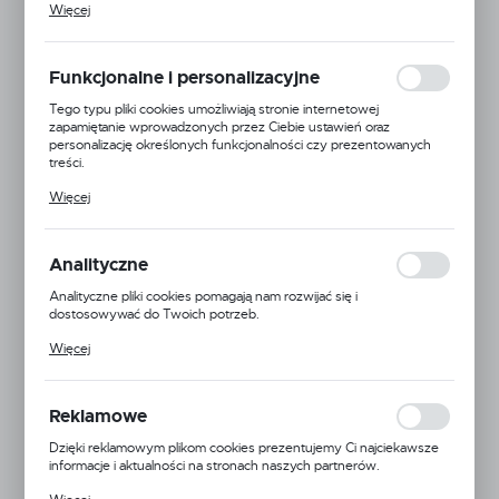
Więcej
celu m.in. dostosowania Twoich ustawień preferencji prywatności,
logowania czy wypełniania formularzy. Dzięki plikom cookies
strona, z której korzystasz, może działać bez zakłóceń.
Funkcjonalne i personalizacyjne
Tego typu pliki cookies umożliwiają stronie internetowej
zapamiętanie wprowadzonych przez Ciebie ustawień oraz
personalizację określonych funkcjonalności czy prezentowanych
treści.
Dzięki tym plikom cookies możemy zapewnić Ci większy komfort
Więcej
korzystania z funkcjonalności naszej strony poprzez dopasowanie
jej do Twoich indywidualnych preferencji. Wyrażenie zgody na
funkcjonalne i personalizacyjne pliki cookies gwarantuje dostępność
większej ilości funkcji na stronie.
Analityczne
Analityczne pliki cookies pomagają nam rozwijać się i
dostosowywać do Twoich potrzeb.
Cookies analityczne pozwalają na uzyskanie informacji w zakresie
Więcej
wykorzystywania witryny internetowej, miejsca oraz częstotliwości,
z jaką odwiedzane są nasze serwisy www. Dane pozwalają nam na
ocenę naszych serwisów internetowych pod względem ich
popularności wśród użytkowników. Zgromadzone informacje są
Reklamowe
przetwarzane w formie zanonimizowanej. Wyrażenie zgody na
EAN:
5900000162133
analityczne pliki cookies gwarantuje dostępność wszystkich
Dzięki reklamowym plikom cookies prezentujemy Ci najciekawsze
funkcjonalności.
informacje i aktualności na stronach naszych partnerów.
Kod produktu:
RN02-081
Promocyjne pliki cookies służą do prezentowania Ci naszych