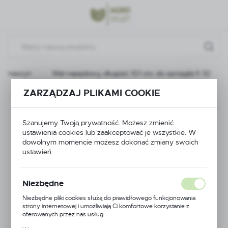
Przejdź do menu.
Przejdź do wyszukiwarki.
Przejdź do treści.
ch maszyn
Wał napędowy, długość 101 cm, do sprzęgła fi 32
ZARZĄDZAJ PLIKAMI COOKIE
Poprzedni
Następny
Wał napędowy,
Szanujemy Twoją prywatność. Możesz zmienić
ustawienia cookies lub zaakceptować je wszystkie. W
dowolnym momencie możesz dokonać zmiany swoich
długość 101 cm, do
ustawień.
sprzęgła fi 32
Niezbędne
Niezbędne pliki cookies służą do prawidłowego funkcjonowania
strony internetowej i umożliwiają Ci komfortowe korzystanie z
oferowanych przez nas usług.
Pliki cookies odpowiadają na podejmowane przez Ciebie działania w