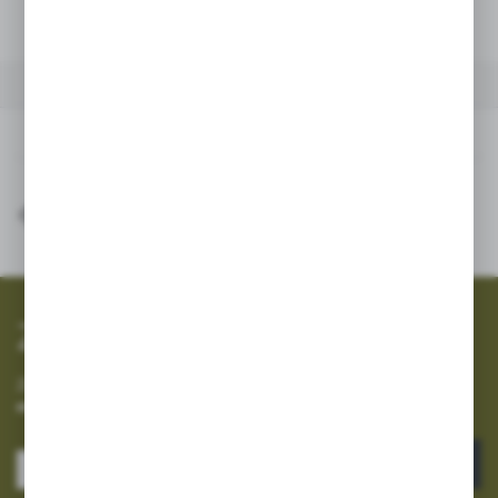
Dodaj do schowka
INNE Z KATEGORII
Inne z kategorii
SZYBKA WYSYŁKA
SZEROKI ASORTYMENT
Zapisz się do newslettera
Zapisz się do newslettera na naszym sklepie internetowym i
otrzymuj informacje o nowościach i promocjach.
ZAPISZ SIĘ