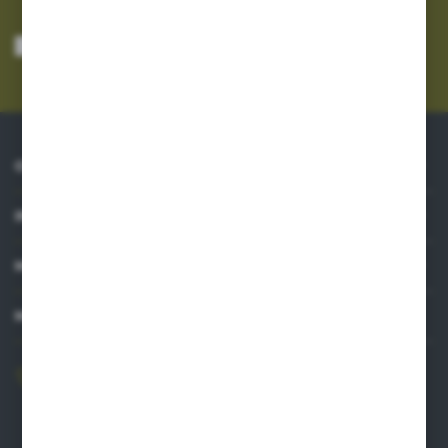
Wyrażam zgodę na otrzymywanie drogą elektroniczną na wskazany przeze
mnie adres e-mail informacji dotyczących usług świadczonych przez
Administratora. Zgoda może zostać cofnięta w każdym czasie.
Polityka
prywatności
*
O NAS
INFORMACJE
MOJE KONTO
MASZ PYTANIE?
606 841 671
Zapraszamy pon.-pt. 8.00-16.00
pw@auto-agro.com