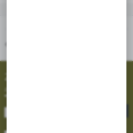
INNE Z KATEGORII
Inne z kategorii
SZYBKA WYSYŁKA
SZEROKI ASORTYMENT
Zapisz się do newslettera
Zapisz się do newslettera na naszym sklepie internetowym i
otrzymuj informacje o nowościach i promocjach.
ZAPISZ SIĘ
Wyrażam zgodę na otrzymywanie drogą elektroniczną na wskazany przeze
mnie adres e-mail informacji dotyczących usług świadczonych przez