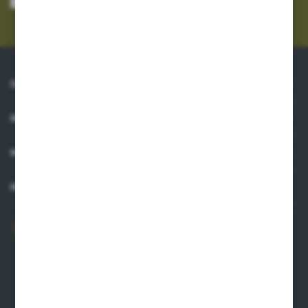
Administratora. Zgoda może zostać cofnięta w każdym czasie.
Polityka
prywatności
*
O NAS
INFORMACJE
MOJE KONTO
MASZ PYTANIE?
606 841 671
Zapraszamy pon.-pt. 8.00-16.00
pw@auto-agro.com
Auto-Agro Inter Trade
Karłowo 2