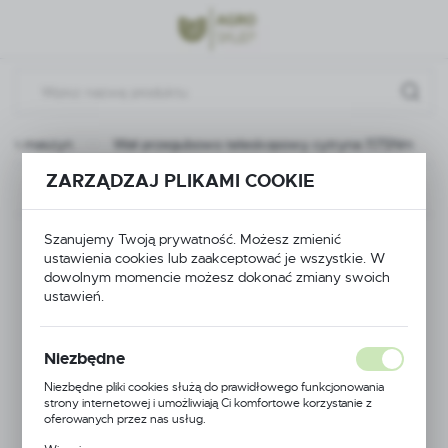
Przejdź do menu.
Przejdź do wyszukiwarki.
Przejdź do treści.
nych maszyn
Wał przegubowo teleskopowy cytryna 1175Nm
ZARZĄDZAJ PLIKAMI COOKIE
Poprzedni
Następny
Szanujemy Twoją prywatność. Możesz zmienić
Wał przegubowo
ustawienia cookies lub zaakceptować je wszystkie. W
dowolnym momencie możesz dokonać zmiany swoich
teleskopowy cytryna
ustawień.
1175Nm
Niezbędne
Niezbędne pliki cookies służą do prawidłowego funkcjonowania
strony internetowej i umożliwiają Ci komfortowe korzystanie z
oferowanych przez nas usług.
Pliki cookies odpowiadają na podejmowane przez Ciebie działania w