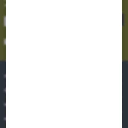
otrzymuj informacje o nowościach i promocjach.
ZAPISZ SIĘ
Wyrażam zgodę na otrzymywanie drogą elektroniczną na wskazany przeze
mnie adres e-mail informacji dotyczących usług świadczonych przez
Administratora. Zgoda może zostać cofnięta w każdym czasie.
Polityka
prywatności
*
O NAS
INFORMACJE
MOJE KONTO
MASZ PYTANIE?