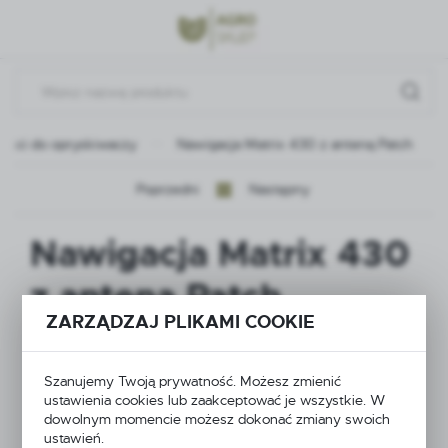
Przejdź do menu.
Przejdź do wyszukiwarki.
Przejdź do treści.
ęści do opryskiwaczy
Nawigacja Matrix 430 z anteną Patch
Poprzedni
Następny
Nawigacja Matrix 430
z anteną Patch
ZARZĄDZAJ PLIKAMI COOKIE
Szanujemy Twoją prywatność. Możesz zmienić
ustawienia cookies lub zaakceptować je wszystkie. W
dowolnym momencie możesz dokonać zmiany swoich
ustawień.