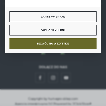
BEZPIECZNE PŁATNOŚCI
ZAPISZ WYBRANE
ZAPISZ NIEZBĘDNE
SZYBKA DOSTAWA
ZEZWÓL NA WSZYSTKIE
DOŁĄCZ DO NAS
Copyright by hurt-agro-sklep.com
Agencja interaktywna
[ti]
Powered by
2ClickShop®