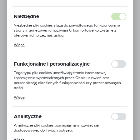
Niezbędne
Niezbędne pliki cookies służą do prawidłowego funkcjonowania
strony internetowej i umożliwiają Ci komfortowe korzystanie z
oferowanych przez nas usług.
Pliki cookies odpowiadają na podejmowane przez Ciebie działania w
Więcej
celu m.in. dostosowania Twoich ustawień preferencji prywatności,
logowania czy wypełniania formularzy. Dzięki plikom cookies
strona, z której korzystasz, może działać bez zakłóceń.
Funkcjonalne i personalizacyjne
Tego typu pliki cookies umożliwiają stronie internetowej
zapamiętanie wprowadzonych przez Ciebie ustawień oraz
personalizację określonych funkcjonalności czy prezentowanych
treści.
Dzięki tym plikom cookies możemy zapewnić Ci większy komfort
Więcej
korzystania z funkcjonalności naszej strony poprzez dopasowanie
TeeJet
jej do Twoich indywidualnych preferencji. Wyrażenie zgody na
funkcjonalne i personalizacyjne pliki cookies gwarantuje dostępność
EAN:
5900000117157
większej ilości funkcji na stronie.
Analityczne
Kod produktu:
10142326
Analityczne pliki cookies pomagają nam rozwijać się i
dostosowywać do Twoich potrzeb.
Niedostępny
Cookies analityczne pozwalają na uzyskanie informacji w zakresie
Więcej