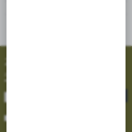
Inne z kategorii
SZYBKA WYSYŁKA
SZEROKI ASORTYMENT
Zapisz się do newslettera
Zapisz się do newslettera na naszym sklepie internetowym i
otrzymuj informacje o nowościach i promocjach.
ZAPISZ SIĘ
Wyrażam zgodę na otrzymywanie drogą elektroniczną na wskazany przeze
mnie adres e-mail informacji dotyczących usług świadczonych przez
Administratora. Zgoda może zostać cofnięta w każdym czasie.
Polityka
prywatności
*