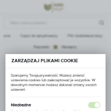
Przejdź do menu.
Przejdź do wyszukiwarki.
Przejdź do treści.
główna
Części do opryskiwaczy
Filtr rozdzielacza duży
Poprzedni
Następny
Filtr rozdzielacza duży
ZARZĄDZAJ PLIKAMI COOKIE
Szanujemy Twoją prywatność. Możesz zmienić
ustawienia cookies lub zaakceptować je wszystkie. W
dowolnym momencie możesz dokonać zmiany swoich
ustawień.
Niezbędne