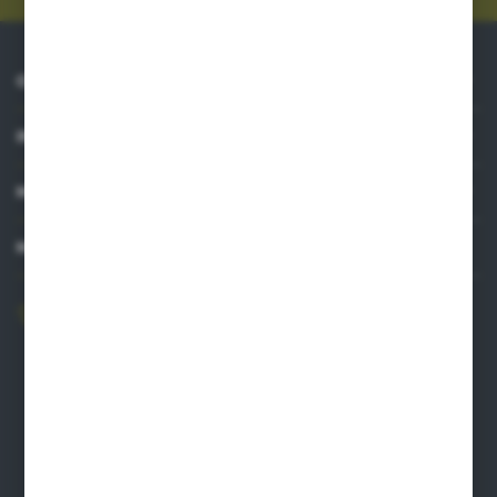
O NAS
INFORMACJE
MOJE KONTO
MASZ PYTANIE?
606 841 671
Zapraszamy pon.-pt. 8.00-16.00
pw@auto-agro.com
Auto-Agro Inter Trade
Karłowo 2
96-520 Iłów
NIP: 8341543384