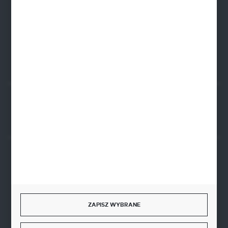
PLN: 21 1020 4580 0000 1102 0123 6223
EUR: 21 1020 4580 0000 1202 0123 9763
BIC SWIFT BPKOPLPW
FORMULARZ KONTAKTOWY
Rozpocznij zwrot produktu:
ODSTĄP OD UMOWY TUTAJ
BEZPIECZNE PŁATNOŚCI
ZAPISZ WYBRANE
SZYBKA DOSTAWA