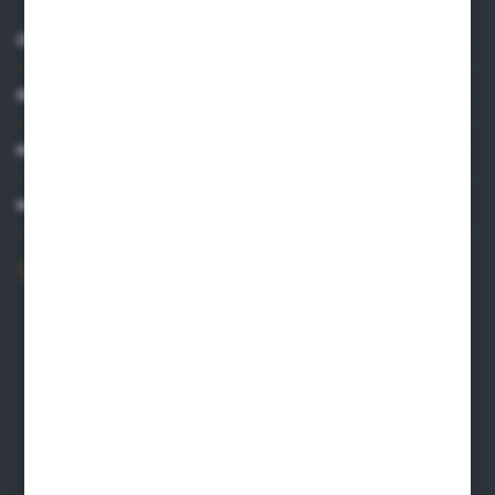
O NAS
INFORMACJE
MOJE KONTO
MASZ PYTANIE?
606 841 671
Zapraszamy pon.-pt. 8.00-16.00
pw@auto-agro.com
Auto-Agro Inter Trade
Karłowo 2
96-520 Iłów
NIP: 8341543384
PLN: 21 1020 4580 0000 1102 0123 6223
EUR: 21 1020 4580 0000 1202 0123 9763