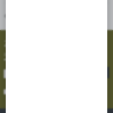
SZYBKA WYSYŁKA
SZEROKI ASORTYMENT
Zapisz się do newslettera
Zapisz się do newslettera na naszym sklepie internetowym i
otrzymuj informacje o nowościach i promocjach.
ZAPISZ SIĘ
Wyrażam zgodę na otrzymywanie drogą elektroniczną na wskazany przeze
mnie adres e-mail informacji dotyczących usług świadczonych przez
Administratora. Zgoda może zostać cofnięta w każdym czasie.
Polityka
prywatności
*