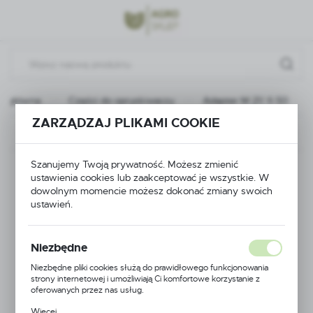
Przejdź do menu.
Przejdź do wyszukiwarki.
Przejdź do treści.
na główna
Części do opryskiwaczy
Adapter M 2\" fi 50
ZARZĄDZAJ PLIKAMI COOKIE
Poprzedni
Następny
Szanujemy Twoją prywatność. Możesz zmienić
Adapter M 2\" fi 50
ustawienia cookies lub zaakceptować je wszystkie. W
dowolnym momencie możesz dokonać zmiany swoich
ustawień.
Niezbędne
Niezbędne pliki cookies służą do prawidłowego funkcjonowania
strony internetowej i umożliwiają Ci komfortowe korzystanie z
oferowanych przez nas usług.
Pliki cookies odpowiadają na podejmowane przez Ciebie działania w
Więcej