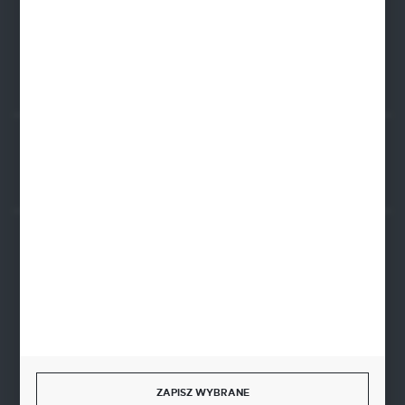
BIC SWIFT BPKOPLPW
FORMULARZ KONTAKTOWY
Rozpocznij zwrot produktu:
ODSTĄP OD UMOWY TUTAJ
BEZPIECZNE PŁATNOŚCI
SZYBKA DOSTAWA
ZAPISZ WYBRANE