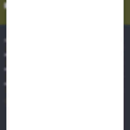
mnie adres e-mail informacji dotyczących usług świadczonych przez
Administratora. Zgoda może zostać cofnięta w każdym czasie.
Polityka
prywatności
*
O NAS
INFORMACJE
MOJE KONTO
MASZ PYTANIE?
606 841 671
Zapraszamy pon.-pt. 8.00-16.00
pw@auto-agro.com
Auto-Agro Inter Trade