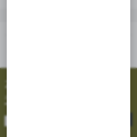
INNE Z KATEGORII
Inne z kategorii
SZYBKA WYSYŁKA
SZEROKI ASORTYMENT
Zapisz się do newslettera
Zapisz się do newslettera na naszym sklepie internetowym i
otrzymuj informacje o nowościach i promocjach.
ZAPISZ SIĘ
Wyrażam zgodę na otrzymywanie drogą elektroniczną na wskazany przeze