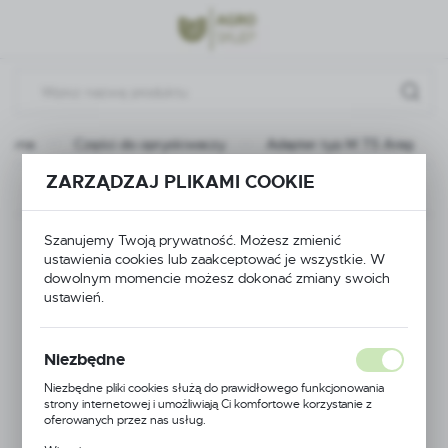
Przejdź do menu.
Przejdź do wyszukiwarki.
Przejdź do treści.
łówna
Części do opryskiwaczy
Adapter typ M T5 Arag
ZARZĄDZAJ PLIKAMI COOKIE
Poprzedni
Następny
Adapter typ M T5
Szanujemy Twoją prywatność. Możesz zmienić
ustawienia cookies lub zaakceptować je wszystkie. W
dowolnym momencie możesz dokonać zmiany swoich
Arag
ustawień.
Niezbędne
Niezbędne pliki cookies służą do prawidłowego funkcjonowania
strony internetowej i umożliwiają Ci komfortowe korzystanie z
oferowanych przez nas usług.
Pliki cookies odpowiadają na podejmowane przez Ciebie działania w