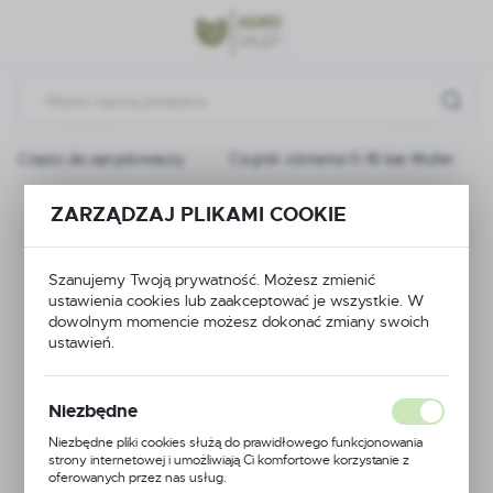
Przejdź do menu.
Przejdź do wyszukiwarki.
Przejdź do treści.
Części do opryskiwaczy
Czujnik ciśnienia 0-16 bar Muller
Poprzedni
Następny
ZARZĄDZAJ PLIKAMI COOKIE
Czujnik ciśnienia 0-16
Szanujemy Twoją prywatność. Możesz zmienić
ustawienia cookies lub zaakceptować je wszystkie. W
bar Muller
dowolnym momencie możesz dokonać zmiany swoich
ustawień.
Niezbędne
Niezbędne pliki cookies służą do prawidłowego funkcjonowania
strony internetowej i umożliwiają Ci komfortowe korzystanie z
oferowanych przez nas usług.