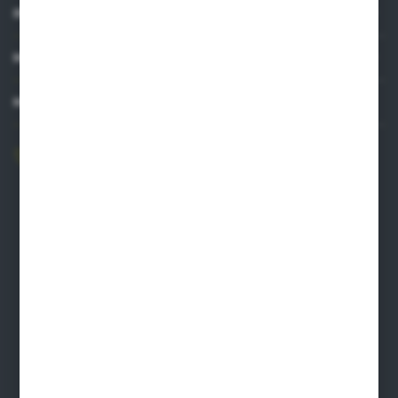
INFORMACJE
MOJE KONTO
MASZ PYTANIE?
606 841 671
Zapraszamy pon.-pt. 8.00-16.00
pw@auto-agro.com
Auto-Agro Inter Trade
Karłowo 2
96-520 Iłów
NIP: 8341543384
PLN: 21 1020 4580 0000 1102 0123 6223
EUR: 21 1020 4580 0000 1202 0123 9763
BIC SWIFT BPKOPLPW
FORMULARZ KONTAKTOWY