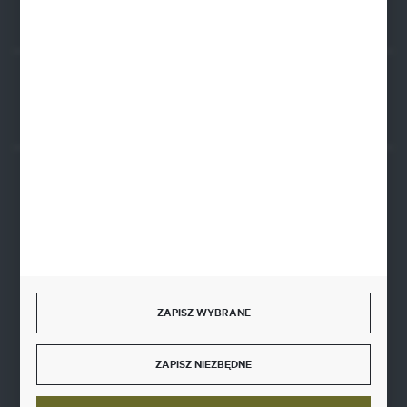
Rozpocznij zwrot produktu:
ODSTĄP OD UMOWY TUTAJ
BEZPIECZNE PŁATNOŚCI
SZYBKA DOSTAWA
ZAPISZ WYBRANE
ZAPISZ NIEZBĘDNE
DOŁĄCZ DO NAS