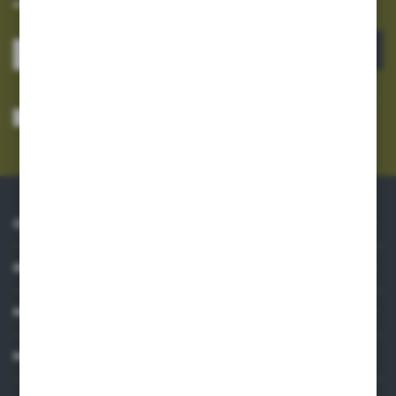
otrzymuj informacje o nowościach i promocjach.
ZAPISZ SIĘ
Wyrażam zgodę na otrzymywanie drogą elektroniczną na wskazany przeze
mnie adres e-mail informacji dotyczących usług świadczonych przez
Administratora. Zgoda może zostać cofnięta w każdym czasie.
Polityka
prywatności
*
O NAS
INFORMACJE
MOJE KONTO
MASZ PYTANIE?