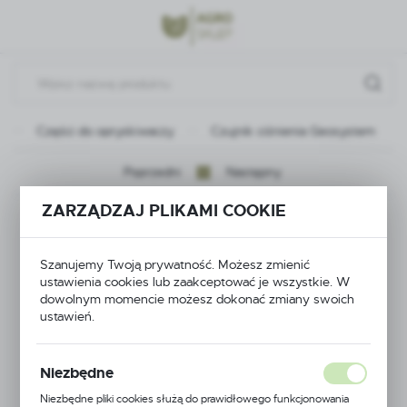
Przejdź do menu.
Przejdź do wyszukiwarki.
Przejdź do treści.
Części do opryskiwaczy
Czujnik ciśnienia Geosystem
Poprzedni
Następny
ZARZĄDZAJ PLIKAMI COOKIE
Czujnik ciśnienia
Geosystem
Szanujemy Twoją prywatność. Możesz zmienić
ustawienia cookies lub zaakceptować je wszystkie. W
dowolnym momencie możesz dokonać zmiany swoich
ustawień.
Niezbędne
Niezbędne pliki cookies służą do prawidłowego funkcjonowania