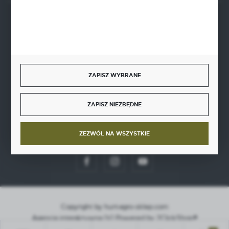
BEZPIECZNE PŁATNOŚCI
ZAPISZ WYBRANE
SZYBKA DOSTAWA
ZAPISZ NIEZBĘDNE
ZEZWÓL NA WSZYSTKIE
DOŁĄCZ DO NAS
Copyright by hurt-agro-sklep.com
Agencja interaktywna
[ti]
Powered by
2ClickShop®