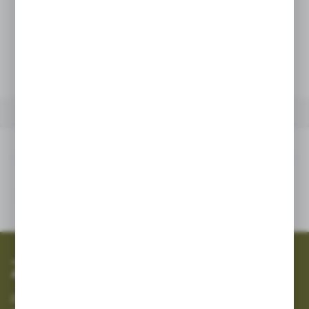
Netto:
247,00 zł
WIĘCEJ
Brutto:
303,81 zł
INNE Z KATEGORII
Inne z kategorii
SZYBKA WYSYŁKA
SZEROKI ASORTYMENT
Zapisz się do newslettera
Zapisz się do newslettera na naszym sklepie internetowym i