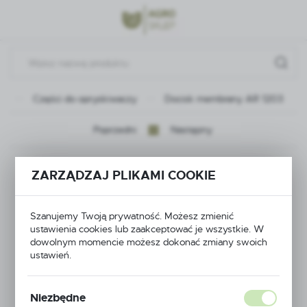
Przejdź do menu.
Przejdź do wyszukiwarki.
Przejdź do treści.
na
Części do opryskiwaczy
Docisk membrany AR 1203
Poprzedni
Następny
Docisk membrany AR
ZARZĄDZAJ PLIKAMI COOKIE
1203
Szanujemy Twoją prywatność. Możesz zmienić
ustawienia cookies lub zaakceptować je wszystkie. W
dowolnym momencie możesz dokonać zmiany swoich
ustawień.
Niezbędne