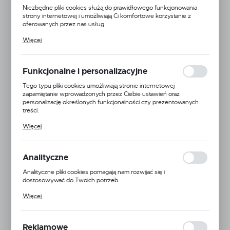
Niezbędne pliki cookies służą do prawidłowego funkcjonowania
strony internetowej i umożliwiają Ci komfortowe korzystanie z
oferowanych przez nas usług.
Pliki cookies odpowiadają na podejmowane przez Ciebie działania w
Więcej
celu m.in. dostosowania Twoich ustawień preferencji prywatności,
logowania czy wypełniania formularzy. Dzięki plikom cookies
strona, z której korzystasz, może działać bez zakłóceń.
Funkcjonalne i personalizacyjne
Tego typu pliki cookies umożliwiają stronie internetowej
zapamiętanie wprowadzonych przez Ciebie ustawień oraz
personalizację określonych funkcjonalności czy prezentowanych
treści.
Dzięki tym plikom cookies możemy zapewnić Ci większy komfort
Więcej
korzystania z funkcjonalności naszej strony poprzez dopasowanie
jej do Twoich indywidualnych preferencji. Wyrażenie zgody na
funkcjonalne i personalizacyjne pliki cookies gwarantuje dostępność
większej ilości funkcji na stronie.
Analityczne
Annovi Reverberi
Analityczne pliki cookies pomagają nam rozwijać się i
dostosowywać do Twoich potrzeb.
EAN:
5900000166834
Cookies analityczne pozwalają na uzyskanie informacji w zakresie
Więcej
wykorzystywania witryny internetowej, miejsca oraz częstotliwości,
Kod produktu:
AR-1040180
z jaką odwiedzane są nasze serwisy www. Dane pozwalają nam na
ocenę naszych serwisów internetowych pod względem ich
Mała dostępność
popularności wśród użytkowników. Zgromadzone informacje są
Reklamowe