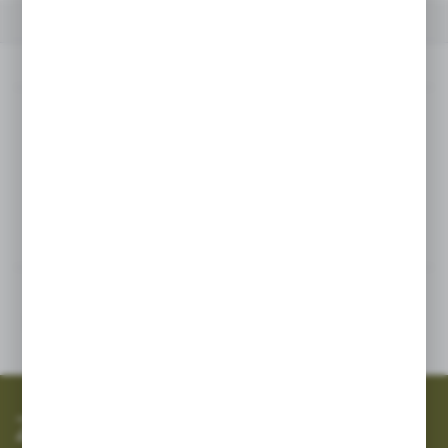
OPIS PRODUKTU
INNE Z KATEGORII
Opis produktu
Pasuje do pomp AR:
30, 40, 503, 713, 813, 1064, 1265
Inne z kategorii
SZYBKA WYSYŁKA
SZEROKI ASORTYMENT
Zapisz się do newslettera