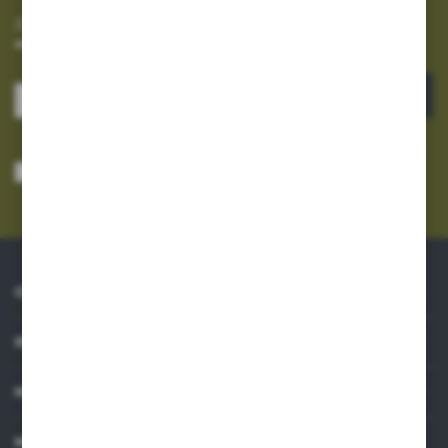
Zapisz się do newslettera na naszym sklepie internetowym i
otrzymuj informacje o nowościach i promocjach.
ZAPISZ SIĘ
Wyrażam zgodę na otrzymywanie drogą elektroniczną na wskazany przeze
mnie adres e-mail informacji dotyczących usług świadczonych przez
Administratora. Zgoda może zostać cofnięta w każdym czasie.
Polityka
prywatności
*
O NAS
INFORMACJE
MOJE KONTO
MASZ PYTANIE?