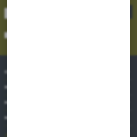
ZAPISZ SIĘ
Wyrażam zgodę na otrzymywanie drogą elektroniczną na wskazany przeze
mnie adres e-mail informacji dotyczących usług świadczonych przez
Administratora. Zgoda może zostać cofnięta w każdym czasie.
Polityka
prywatności
*
O NAS
INFORMACJE
MOJE KONTO
MASZ PYTANIE?
606 841 671