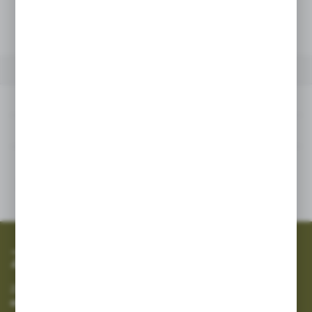
Netto:
4,07 zł
Brutto:
5,00 zł
DANE TECHNICZNE
INNE Z KATEGORII
Dane techniczne
Inne z kategorii
SZYBKA WYSYŁKA
SZEROKI ASORTYMENT
Zapisz się do newslettera
Zapisz się do newslettera na naszym sklepie internetowym i
otrzymuj informacje o nowościach i promocjach.