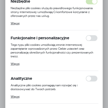
Niezbędne
Niezbędne pliki cookies służą do prawidłowego funkcjonowania
strony internetowej i umożliwiają Ci komfortowe korzystanie z
oferowanych przez nas usług.
Pliki cookies odpowiadają na podejmowane przez Ciebie działania w
Więcej
celu m.in. dostosowania Twoich ustawień preferencji prywatności,
logowania czy wypełniania formularzy. Dzięki plikom cookies
strona, z której korzystasz, może działać bez zakłóceń.
Funkcjonalne i personalizacyjne
Tego typu pliki cookies umożliwiają stronie internetowej
zapamiętanie wprowadzonych przez Ciebie ustawień oraz
personalizację określonych funkcjonalności czy prezentowanych
treści.
Dzięki tym plikom cookies możemy zapewnić Ci większy komfort
Więcej
korzystania z funkcjonalności naszej strony poprzez dopasowanie
jej do Twoich indywidualnych preferencji. Wyrażenie zgody na
funkcjonalne i personalizacyjne pliki cookies gwarantuje dostępność
większej ilości funkcji na stronie.
MagnoJet
Analityczne
Analityczne pliki cookies pomagają nam rozwijać się i
EAN:
5900000110240
dostosowywać do Twoich potrzeb.
Cookies analityczne pozwalają na uzyskanie informacji w zakresie
Kod produktu:
8139017
Więcej
wykorzystywania witryny internetowej, miejsca oraz częstotliwości,
z jaką odwiedzane są nasze serwisy www. Dane pozwalają nam na
Duża dostępność
ocenę naszych serwisów internetowych pod względem ich