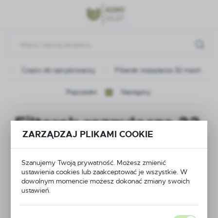
Przejdź do menu.
Przejdź do wyszukiwarki.
Przejdź do treści.
a
Części do opryskiwaczy
Filterek rozpylacza 32 mesh
Poprzedni
Następny
Filterek rozpylacza 32
ZARZĄDZAJ PLIKAMI COOKIE
mesh
Szanujemy Twoją prywatność. Możesz zmienić
ustawienia cookies lub zaakceptować je wszystkie. W
dowolnym momencie możesz dokonać zmiany swoich
ustawień.