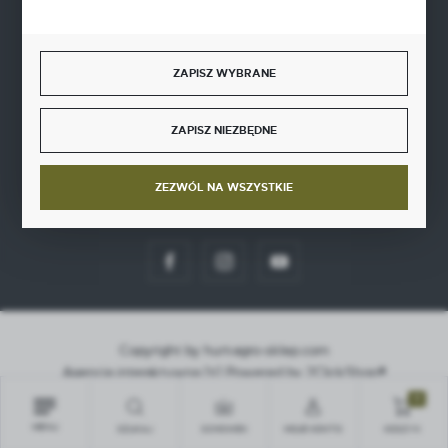
ZAPISZ WYBRANE
SZYBKA DOSTAWA
ZAPISZ NIEZBĘDNE
ZEZWÓL NA WSZYSTKIE
DOŁĄCZ DO NAS
Copyright by hurt-agro-sklep.com
Agencja interaktywna
[ti]
Powered by
2ClickShop®
0
MENU
SZUKAJ
SCHOWEK
MOJE KONTO
KOSZYK