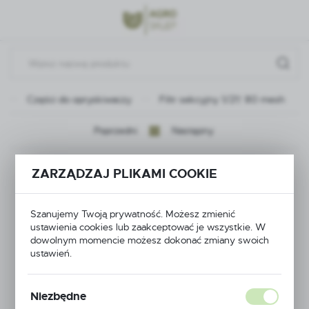
Przejdź do menu.
Przejdź do wyszukiwarki.
Przejdź do treści.
Części do opryskiwaczy
Filtr sekcyjny 1/2\" 80 mesh
Poprzedni
Następny
Filtr sekcyjny 1/2\" 80
ZARZĄDZAJ PLIKAMI COOKIE
mesh
Szanujemy Twoją prywatność. Możesz zmienić
ustawienia cookies lub zaakceptować je wszystkie. W
dowolnym momencie możesz dokonać zmiany swoich
ustawień.
Niezbędne