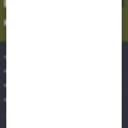
ZAPISZ SIĘ
Wyrażam zgodę na otrzymywanie drogą elektroniczną na wskazany przeze
mnie adres e-mail informacji dotyczących usług świadczonych przez
Administratora. Zgoda może zostać cofnięta w każdym czasie.
Polityka
prywatności
*
O NAS
INFORMACJE
MOJE KONTO
MASZ PYTANIE?
606 841 671
Zapraszamy pon.-pt. 8.00-16.00