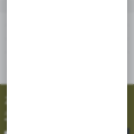
SZCZEGÓŁY
DANE TECHNICZNE
INNE Z KATEGORII
Szczegóły
Dane techniczne
Inne z kategorii
SZYBKA WYSYŁKA
SZEROKI ASORTYMENT
Zapisz się do newslettera
Zapisz się do newslettera na naszym sklepie internetowym i
otrzymuj informacje o nowościach i promocjach.