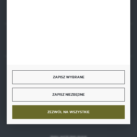
FORMULARZ KONTAKTOWY
Rozpocznij zwrot produktu:
ODSTĄP OD UMOWY TUTAJ
BEZPIECZNE PŁATNOŚCI
ZAPISZ WYBRANE
ZAPISZ NIEZBĘDNE
SZYBKA DOSTAWA
ZEZWÓL NA WSZYSTKIE