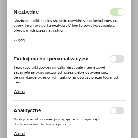
Niezbędne
Niezbędne pliki cookies służą do prawidłowego funkcjonowania
strony internetowej i umożliwiają Ci komfortowe korzystanie z
oferowanych przez nas usług.
Pliki cookies odpowiadają na podejmowane przez Ciebie działania w
Więcej
celu m.in. dostosowania Twoich ustawień preferencji prywatności,
logowania czy wypełniania formularzy. Dzięki plikom cookies
strona, z której korzystasz, może działać bez zakłóceń.
Funkcjonalne i personalizacyjne
Tego typu pliki cookies umożliwiają stronie internetowej
zapamiętanie wprowadzonych przez Ciebie ustawień oraz
personalizację określonych funkcjonalności czy prezentowanych
treści.
Dzięki tym plikom cookies możemy zapewnić Ci większy komfort
Więcej
korzystania z funkcjonalności naszej strony poprzez dopasowanie
jej do Twoich indywidualnych preferencji. Wyrażenie zgody na
Geoline
funkcjonalne i personalizacyjne pliki cookies gwarantuje dostępność
większej ilości funkcji na stronie.
Analityczne
EAN:
5900000109701
Analityczne pliki cookies pomagają nam rozwijać się i
Kod produktu:
8268000
dostosowywać do Twoich potrzeb.
Cookies analityczne pozwalają na uzyskanie informacji w zakresie
Więcej
Niedostępny
wykorzystywania witryny internetowej, miejsca oraz częstotliwości,