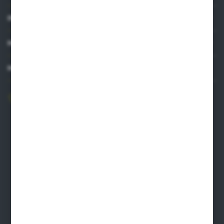
INFORMACJE
MOJE KONTO
MASZ PYTANIE?
606 841 671
Zapraszamy pon.-pt. 8.00-16.00
pw@auto-agro.com
Auto-Agro Inter Trade
Karłowo 2
96-520 Iłów
NIP: 8341543384
PLN: 21 1020 4580 0000 1102 0123 6223
EUR: 21 1020 4580 0000 1202 0123 9763
BIC SWIFT BPKOPLPW