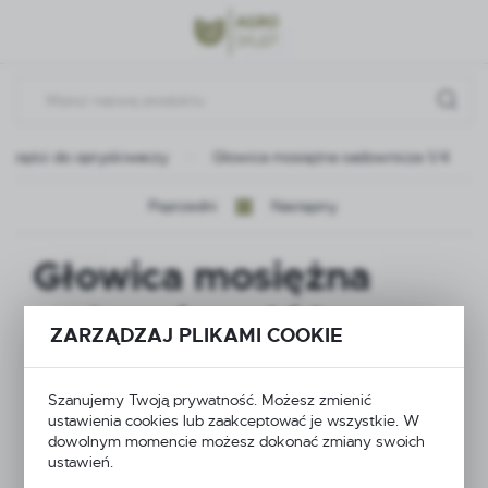
Przejdź do menu.
Przejdź do wyszukiwarki.
Przejdź do treści.
Części do opryskiwaczy
Głowica mosiężna sadownicza 1/4
Poprzedni
Następny
Głowica mosiężna
sadownicza 1/4
ZARZĄDZAJ PLIKAMI COOKIE
Szanujemy Twoją prywatność. Możesz zmienić
ustawienia cookies lub zaakceptować je wszystkie. W
dowolnym momencie możesz dokonać zmiany swoich
ustawień.