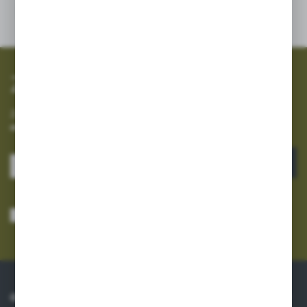
SZYBKA WYSYŁKA
SZEROKI ASORTYMENT
Zapisz się do newslettera
Zapisz się do newslettera na naszym sklepie internetowym i
otrzymuj informacje o nowościach i promocjach.
ZAPISZ SIĘ
Wyrażam zgodę na otrzymywanie drogą elektroniczną na wskazany przeze
mnie adres e-mail informacji dotyczących usług świadczonych przez
Administratora. Zgoda może zostać cofnięta w każdym czasie.
Polityka
prywatności
*
O NAS