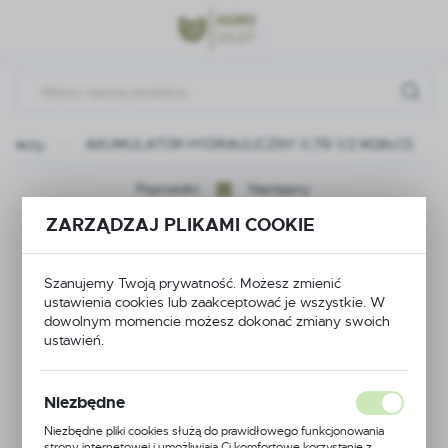
Przejdź do menu.
Przejdź do wyszukiwarki.
Przejdź do treści.
kiwaczy
AKUMULATOR HYDRAULICZNY 0,75l 1/2 M28x1,5
Poprzedni
Następny
ZARZĄDZAJ PLIKAMI COOKIE
AKUMULATOR
HYDRAULICZNY
Szanujemy Twoją prywatność. Możesz zmienić
ustawienia cookies lub zaakceptować je wszystkie. W
dowolnym momencie możesz dokonać zmiany swoich
0,75l 1/2 M28x1,5
ustawień.
Niezbędne
Niezbędne pliki cookies służą do prawidłowego funkcjonowania
strony internetowej i umożliwiają Ci komfortowe korzystanie z