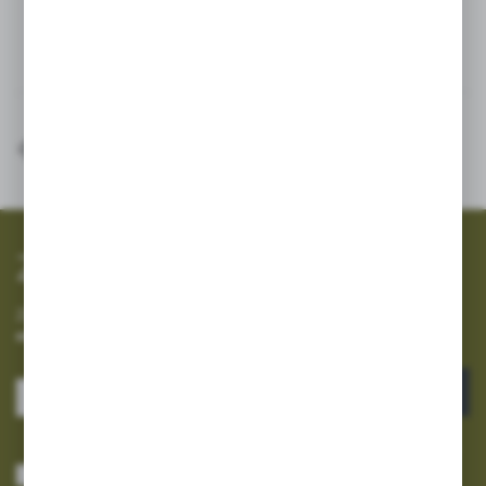
Inne z kategorii
SZYBKA WYSYŁKA
SZEROKI ASORTYMENT
Zapisz się do newslettera
Zapisz się do newslettera na naszym sklepie internetowym i
otrzymuj informacje o nowościach i promocjach.
ZAPISZ SIĘ
Wyrażam zgodę na otrzymywanie drogą elektroniczną na wskazany przeze
mnie adres e-mail informacji dotyczących usług świadczonych przez
Administratora. Zgoda może zostać cofnięta w każdym czasie.
Polityka