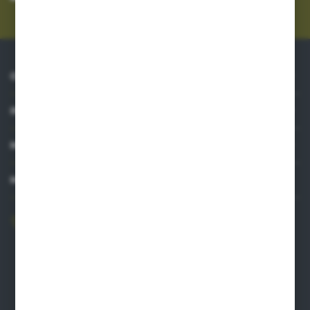
prywatności
*
O NAS
INFORMACJE
MOJE KONTO
MASZ PYTANIE?
606 841 671
Zapraszamy pon.-pt. 8.00-16.00
pw@auto-agro.com
Auto-Agro Inter Trade
Karłowo 2
96-520 Iłów