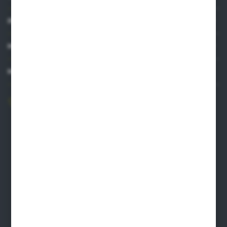
INFORMACJE
MOJE KONTO
MASZ PYTANIE?
606 841 671
Zapraszamy pon.-pt. 8.00-16.00
pw@auto-agro.com
Auto-Agro Inter Trade
Karłowo 2
96-520 Iłów
NIP: 8341543384
PLN: 21 1020 4580 0000 1102 0123 6223
EUR: 21 1020 4580 0000 1202 0123 9763
BIC SWIFT BPKOPLPW