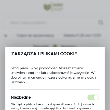
Przejdź do menu.
Przejdź do wyszukiwarki.
Przejdź do treści.
ówna
Części do opryskiwaczy
Kolanko fi 25 mm 1 1/2\"
Poprzedni
Następny
ZARZĄDZAJ PLIKAMI COOKIE
Kolanko fi 25 mm 1
Szanujemy Twoją prywatność. Możesz zmienić
1/2\"
ustawienia cookies lub zaakceptować je wszystkie. W
dowolnym momencie możesz dokonać zmiany swoich
ustawień.
Niezbędne
Niezbędne pliki cookies służą do prawidłowego funkcjonowania
strony internetowej i umożliwiają Ci komfortowe korzystanie z