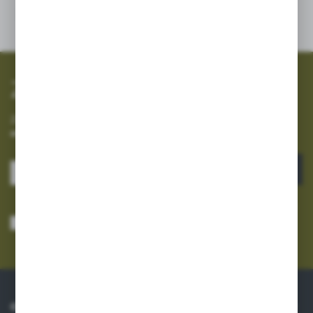
SZYBKA WYSYŁKA
SZEROKI ASORTYMENT
Zapisz się do newslettera
Zapisz się do newslettera na naszym sklepie internetowym i
otrzymuj informacje o nowościach i promocjach.
ZAPISZ SIĘ
Wyrażam zgodę na otrzymywanie drogą elektroniczną na wskazany przeze
mnie adres e-mail informacji dotyczących usług świadczonych przez
Administratora. Zgoda może zostać cofnięta w każdym czasie.
Polityka
prywatności
*
O NAS