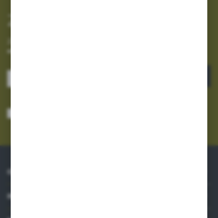
Zapisz się do newslettera
Zapisz się do newslettera na naszym sklepie internetowym i
otrzymuj informacje o nowościach i promocjach.
ZAPISZ SIĘ
Wyrażam zgodę na otrzymywanie drogą elektroniczną na wskazany przeze
mnie adres e-mail informacji dotyczących usług świadczonych przez
Administratora. Zgoda może zostać cofnięta w każdym czasie.
Polityka
prywatności
*
O NAS
INFORMACJE