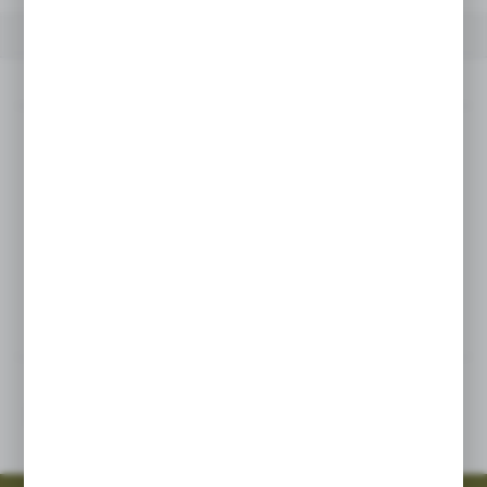
OPIS PRODUKTU
INNE Z KATEGORII
Opis produktu
Numer części:120336
Pasuje do pomp
RO 110, 130
Inne z kategorii
SZYBKA WYSYŁKA
SZEROKI ASORTYMENT