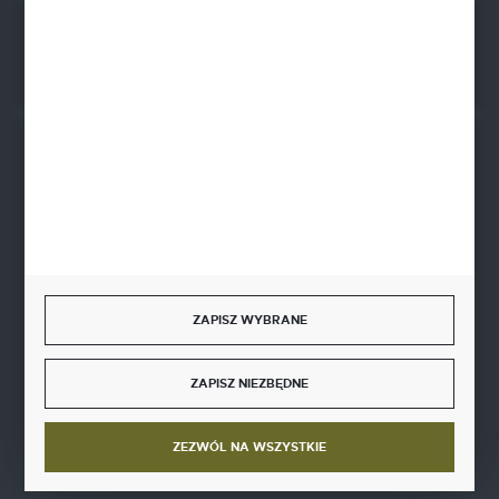
Rozpocznij zwrot produktu:
ODSTĄP OD UMOWY TUTAJ
BEZPIECZNE PŁATNOŚCI
SZYBKA DOSTAWA
ZAPISZ WYBRANE
ZAPISZ NIEZBĘDNE
DOŁĄCZ DO NAS
ZEZWÓL NA WSZYSTKIE