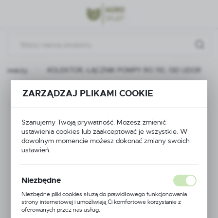
Przejdź do menu.
Przejdź do wyszukiwarki.
Przejdź do treści.
yskiwaczy
KOLEKTOR, ŁĄCZNIK POMPY RO 110, 130 UDOR
ZARZĄDZAJ PLIKAMI COOKIE
Poprzedni
Następny
KOLEKTOR, ŁĄCZNIK
Szanujemy Twoją prywatność. Możesz zmienić
ustawienia cookies lub zaakceptować je wszystkie. W
POMPY RO 110, 130
dowolnym momencie możesz dokonać zmiany swoich
ustawień.
UDOR
Niezbędne
Niezbędne pliki cookies służą do prawidłowego funkcjonowania
strony internetowej i umożliwiają Ci komfortowe korzystanie z
oferowanych przez nas usług.