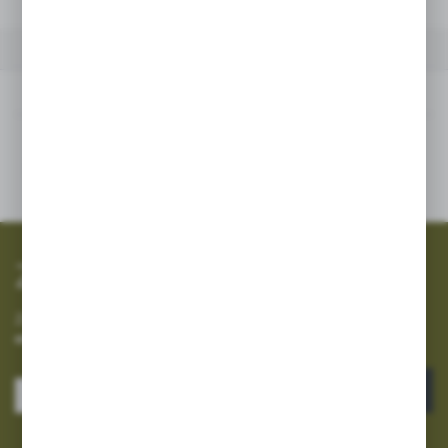
INNE Z KATEGORII
Inne z kategorii
SZYBKA WYSYŁKA
SZEROKI ASORTYMENT
Zapisz się do newslettera
Zapisz się do newslettera na naszym sklepie internetowym i
otrzymuj informacje o nowościach i promocjach.
ZAPISZ SIĘ
Wyrażam zgodę na otrzymywanie drogą elektroniczną na wskazany przeze