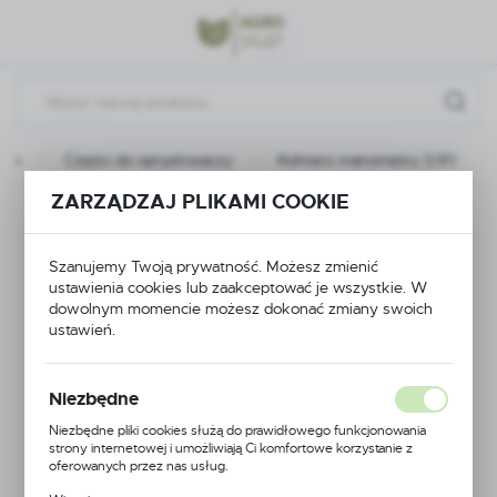
Przejdź do menu.
Przejdź do wyszukiwarki.
Przejdź do treści.
wna
Części do opryskiwaczy
Kołnierz manometru 1/4\"
ZARZĄDZAJ PLIKAMI COOKIE
Poprzedni
Następny
Kołnierz manometru
Szanujemy Twoją prywatność. Możesz zmienić
ustawienia cookies lub zaakceptować je wszystkie. W
dowolnym momencie możesz dokonać zmiany swoich
1/4\"
ustawień.
Niezbędne
Niezbędne pliki cookies służą do prawidłowego funkcjonowania
strony internetowej i umożliwiają Ci komfortowe korzystanie z
oferowanych przez nas usług.
Pliki cookies odpowiadają na podejmowane przez Ciebie działania w