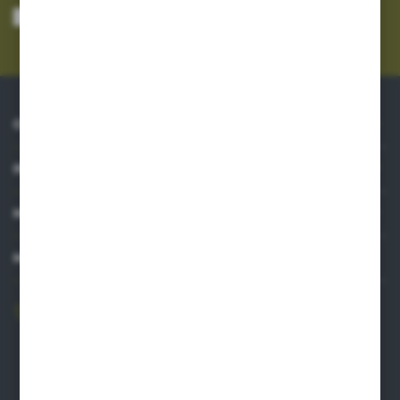
mnie adres e-mail informacji dotyczących usług świadczonych przez
Administratora. Zgoda może zostać cofnięta w każdym czasie.
Polityka
prywatności
*
O NAS
INFORMACJE
MOJE KONTO
MASZ PYTANIE?
606 841 671
Zapraszamy pon.-pt. 8.00-16.00
pw@auto-agro.com
Auto-Agro Inter Trade