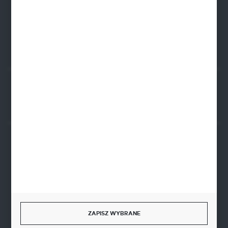
BIC SWIFT BPKOPLPW
FORMULARZ KONTAKTOWY
Rozpocznij zwrot produktu:
ODSTĄP OD UMOWY TUTAJ
BEZPIECZNE PŁATNOŚCI
SZYBKA DOSTAWA
ZAPISZ WYBRANE