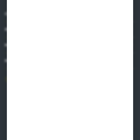
O NAS
INFORMACJE
MOJE KONTO
MASZ PYTANIE?
606 841 671
Zapraszamy pon.-pt. 8.00-16.00
pw@auto-agro.com
Auto-Agro Inter Trade
Karłowo 2
96-520 Iłów
NIP: 8341543384
PLN: 21 1020 4580 0000 1102 0123 6223
EUR: 21 1020 4580 0000 1202 0123 9763