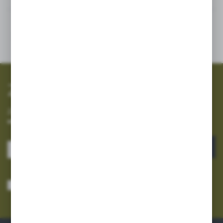
SZYBKA WYSYŁKA
SZEROKI ASORTYMENT
Zapisz się do newslettera
Zapisz się do newslettera na naszym sklepie internetowym i
otrzymuj informacje o nowościach i promocjach.
ZAPISZ SIĘ
Wyrażam zgodę na otrzymywanie drogą elektroniczną na wskazany przeze
mnie adres e-mail informacji dotyczących usług świadczonych przez
Administratora. Zgoda może zostać cofnięta w każdym czasie.
Polityka
prywatności
*