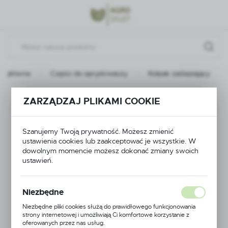
Przejdź do menu.
Przejdź do wyszukiwarki.
Przejdź do treści.
na główna
Części do opryskiwaczy
Kołpak zaślepiający
Poprzedni
Następny
ZARZĄDZAJ PLIKAMI COOKIE
Kołpak zaślepiający
Szanujemy Twoją prywatność. Możesz zmienić
ustawienia cookies lub zaakceptować je wszystkie. W
dowolnym momencie możesz dokonać zmiany swoich
ustawień.
Niezbędne
Niezbędne pliki cookies służą do prawidłowego funkcjonowania
strony internetowej i umożliwiają Ci komfortowe korzystanie z
oferowanych przez nas usług.