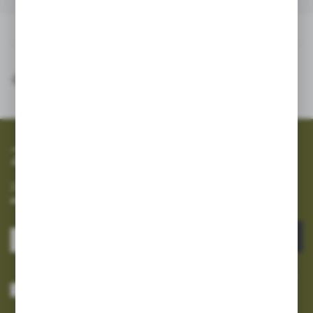
Inne z kategorii
SZYBKA WYSYŁKA
SZEROKI ASORTYMENT
Zapisz się do newslettera
Zapisz się do newslettera na naszym sklepie internetowym i
otrzymuj informacje o nowościach i promocjach.
ZAPISZ SIĘ
Wyrażam zgodę na otrzymywanie drogą elektroniczną na wskazany przeze
mnie adres e-mail informacji dotyczących usług świadczonych przez
Administratora. Zgoda może zostać cofnięta w każdym czasie.
Polityka
prywatności
*