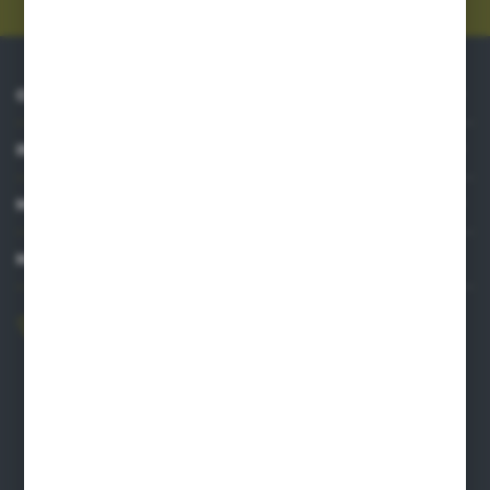
O NAS
INFORMACJE
MOJE KONTO
MASZ PYTANIE?
606 841 671
Zapraszamy pon.-pt. 8.00-16.00
pw@auto-agro.com
Auto-Agro Inter Trade
Karłowo 2
96-520 Iłów
NIP: 8341543384