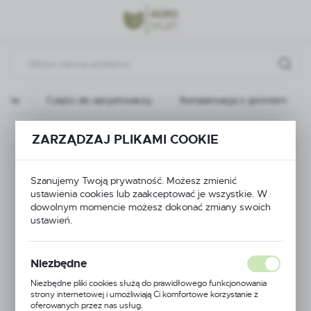
Przejdź do menu.
Przejdź do wyszukiwarki.
Przejdź do treści.
ówna
Części do opryskiwaczy
Kompensacja z gwintem
Poprzedni
Następny
ZARZĄDZAJ PLIKAMI COOKIE
Kompensacja z
Szanujemy Twoją prywatność. Możesz zmienić
ustawienia cookies lub zaakceptować je wszystkie. W
gwintem
dowolnym momencie możesz dokonać zmiany swoich
ustawień.
Niezbędne
Niezbędne pliki cookies służą do prawidłowego funkcjonowania
strony internetowej i umożliwiają Ci komfortowe korzystanie z
oferowanych przez nas usług.