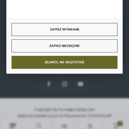
BEZPIECZNE PŁATNOŚCI
ZAPISZ WYBRANE
SZYBKA DOSTAWA
ZAPISZ NIEZBĘDNE
ZEZWÓL NA WSZYSTKIE
DOŁĄCZ DO NAS
Copyright by hurt-agro-sklep.com
Agencja interaktywna
[ti]
Powered by
2ClickShop®
0