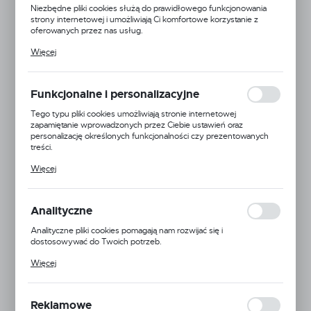
Niezbędne pliki cookies służą do prawidłowego funkcjonowania
strony internetowej i umożliwiają Ci komfortowe korzystanie z
oferowanych przez nas usług.
Pliki cookies odpowiadają na podejmowane przez Ciebie działania w
Więcej
celu m.in. dostosowania Twoich ustawień preferencji prywatności,
logowania czy wypełniania formularzy. Dzięki plikom cookies
strona, z której korzystasz, może działać bez zakłóceń.
Funkcjonalne i personalizacyjne
Tego typu pliki cookies umożliwiają stronie internetowej
zapamiętanie wprowadzonych przez Ciebie ustawień oraz
personalizację określonych funkcjonalności czy prezentowanych
treści.
Dzięki tym plikom cookies możemy zapewnić Ci większy komfort
Więcej
korzystania z funkcjonalności naszej strony poprzez dopasowanie
jej do Twoich indywidualnych preferencji. Wyrażenie zgody na
funkcjonalne i personalizacyjne pliki cookies gwarantuje dostępność
większej ilości funkcji na stronie.
Analityczne
Arag
Analityczne pliki cookies pomagają nam rozwijać się i
dostosowywać do Twoich potrzeb.
EAN:
5900000149356
Cookies analityczne pozwalają na uzyskanie informacji w zakresie
Więcej
wykorzystywania witryny internetowej, miejsca oraz częstotliwości,
Kod produktu:
BRAVO-180-7-SEKCJE
z jaką odwiedzane są nasze serwisy www. Dane pozwalają nam na
ocenę naszych serwisów internetowych pod względem ich
popularności wśród użytkowników. Zgromadzone informacje są
Niedostępny
Reklamowe