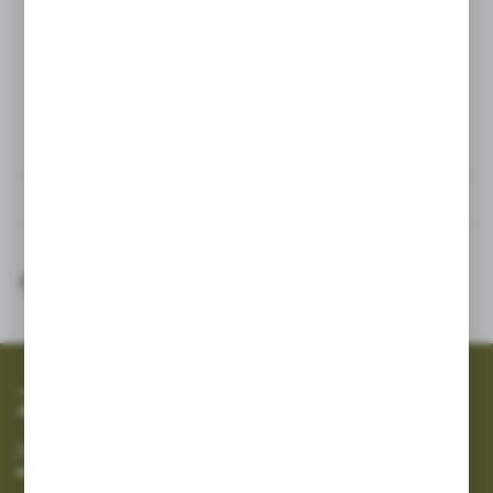
powierzchnia, czas trwania zabiegu,
przebieg.
Powiązane
Inne z kategorii
SZYBKA WYSYŁKA
SZEROKI ASORTYMENT
Zapisz się do newslettera
Zapisz się do newslettera na naszym sklepie internetowym i
otrzymuj informacje o nowościach i promocjach.