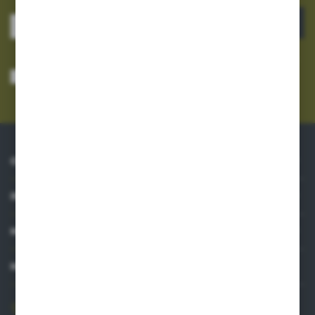
ZAPISZ SIĘ
Wyrażam zgodę na otrzymywanie drogą elektroniczną na wskazany przeze
mnie adres e-mail informacji dotyczących usług świadczonych przez
Administratora. Zgoda może zostać cofnięta w każdym czasie.
Polityka
prywatności
*
O NAS
INFORMACJE
MOJE KONTO
MASZ PYTANIE?
606 841 671