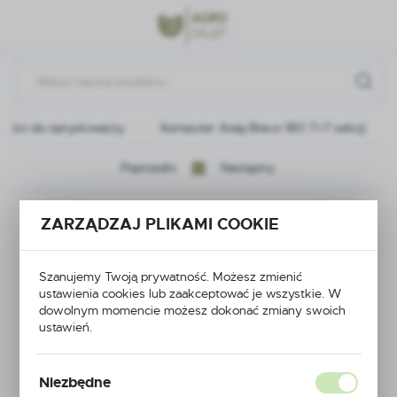
Przejdź do menu.
Przejdź do wyszukiwarki.
Przejdź do treści.
zęści do opryskiwaczy
Komputer Arag Bravo 180 7+7 sekcji
Poprzedni
Następny
Komputer Arag Bravo
ZARZĄDZAJ PLIKAMI COOKIE
180 7+7 sekcji
Szanujemy Twoją prywatność. Możesz zmienić
ustawienia cookies lub zaakceptować je wszystkie. W
dowolnym momencie możesz dokonać zmiany swoich
ustawień.
Niezbędne