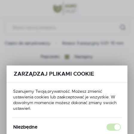
Przejdź do menu.
Przejdź do wyszukiwarki.
Przejdź do treści.
Części do opryskiwaczy
Korpus 3 pozycyjny 1/2\" 10 mm
Poprzedni
Następny
Korpus 3 pozycyjny
ZARZĄDZAJ PLIKAMI COOKIE
1/2\" 10 mm
Szanujemy Twoją prywatność. Możesz zmienić
ustawienia cookies lub zaakceptować je wszystkie. W
dowolnym momencie możesz dokonać zmiany swoich
ustawień.
Niezbędne