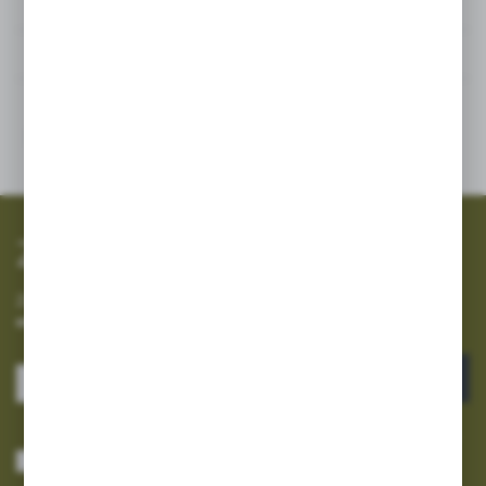
Powiązane
Inne z kategorii
SZYBKA WYSYŁKA
SZEROKI ASORTYMENT
Zapisz się do newslettera
Zapisz się do newslettera na naszym sklepie internetowym i
otrzymuj informacje o nowościach i promocjach.
ZAPISZ SIĘ
Wyrażam zgodę na otrzymywanie drogą elektroniczną na wskazany przeze
mnie adres e-mail informacji dotyczących usług świadczonych przez
Administratora. Zgoda może zostać cofnięta w każdym czasie.
Polityka
prywatności
*