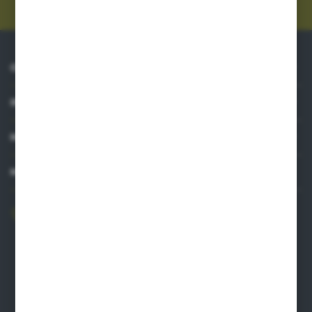
O NAS
INFORMACJE
MOJE KONTO
MASZ PYTANIE?
606 841 671
Zapraszamy pon.-pt. 8.00-16.00
pw@auto-agro.com
Auto-Agro Inter Trade
Karłowo 2
96-520 Iłów