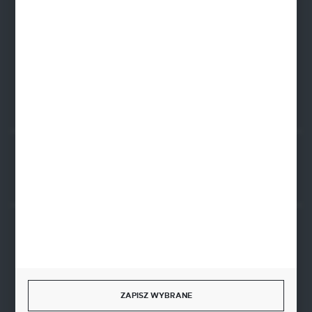
NIP: 8341543384
PLN: 21 1020 4580 0000 1102 0123 6223
EUR: 21 1020 4580 0000 1202 0123 9763
BIC SWIFT BPKOPLPW
FORMULARZ KONTAKTOWY
Rozpocznij zwrot produktu:
ODSTĄP OD UMOWY TUTAJ
BEZPIECZNE PŁATNOŚCI
ZAPISZ WYBRANE