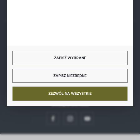
Rozpocznij zwrot produktu:
ODSTĄP OD UMOWY TUTAJ
BEZPIECZNE PŁATNOŚCI
ZAPISZ WYBRANE
SZYBKA DOSTAWA
ZAPISZ NIEZBĘDNE
ZEZWÓL NA WSZYSTKIE
DOŁĄCZ DO NAS