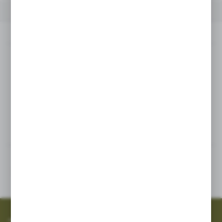
OPIS PRODUKTU
INNE Z KATEGORII
Opis produktu
Numer katalogowy:2240011
Korpus pompy AR BHA
Inne z kategorii
SZYBKA WYSYŁKA
SZEROKI ASORTYMENT