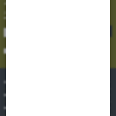
Zapisz się do newslettera
Zapisz się do newslettera na naszym sklepie internetowym i
otrzymuj informacje o nowościach i promocjach.
ZAPISZ SIĘ
Wyrażam zgodę na otrzymywanie drogą elektroniczną na wskazany przeze
mnie adres e-mail informacji dotyczących usług świadczonych przez
Administratora. Zgoda może zostać cofnięta w każdym czasie.
Polityka
prywatności
*
O NAS
INFORMACJE
MOJE KONTO