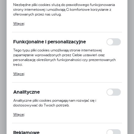
Niezbędne pliki cookies służą do prawidłowego funkcjonowania
strony internetowej i umożliwiają Ci komfortowe korzystanie z
oferowanych przez nas usług.
Pliki cookies odpowiadają na podejmowane przez Ciebie działania w
Więcej
celu m.in. dostosowania Twoich ustawień preferencji prywatności,
logowania czy wypełniania formularzy. Dzięki plikom cookies
strona, z której korzystasz, może działać bez zakłóceń.
Funkcjonalne i personalizacyjne
Tego typu pliki cookies umożliwiają stronie internetowej
zapamiętanie wprowadzonych przez Ciebie ustawień oraz
personalizację określonych funkcjonalności czy prezentowanych
treści.
Dzięki tym plikom cookies możemy zapewnić Ci większy komfort
Więcej
korzystania z funkcjonalności naszej strony poprzez dopasowanie
jej do Twoich indywidualnych preferencji. Wyrażenie zgody na
funkcjonalne i personalizacyjne pliki cookies gwarantuje dostępność
większej ilości funkcji na stronie.
Analityczne
Annovi Reverberi
Analityczne pliki cookies pomagają nam rozwijać się i
dostosowywać do Twoich potrzeb.
EAN:
5900000121734
Cookies analityczne pozwalają na uzyskanie informacji w zakresie
Więcej
wykorzystywania witryny internetowej, miejsca oraz częstotliwości,
Kod produktu:
AR-2240011
z jaką odwiedzane są nasze serwisy www. Dane pozwalają nam na
ocenę naszych serwisów internetowych pod względem ich
Mała dostępność
popularności wśród użytkowników. Zgromadzone informacje są
Reklamowe