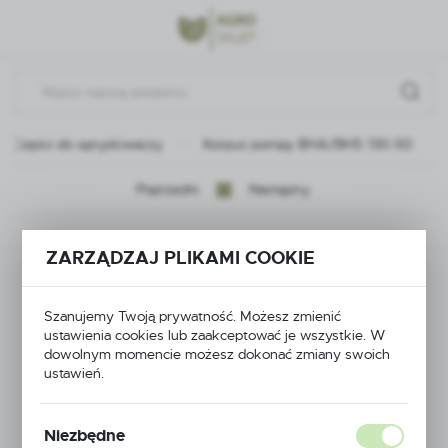
Przejdź do menu.
Przejdź do wyszukiwarki.
Przejdź do treści.
Części do opryskiwaczy
Korpus pompy BHA/BHS 130-50
Poprzedni
Następny
Korpus pompy
ZARZĄDZAJ PLIKAMI COOKIE
BHA/BHS 130-50
Szanujemy Twoją prywatność. Możesz zmienić
ustawienia cookies lub zaakceptować je wszystkie. W
dowolnym momencie możesz dokonać zmiany swoich
ustawień.
Niezbędne