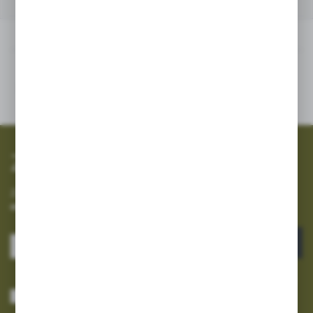
INNE Z KATEGORII
Inne z kategorii
SZYBKA WYSYŁKA
SZEROKI ASORTYMENT
Zapisz się do newslettera
Zapisz się do newslettera na naszym sklepie internetowym i
otrzymuj informacje o nowościach i promocjach.
ZAPISZ SIĘ
Wyrażam zgodę na otrzymywanie drogą elektroniczną na wskazany przeze
mnie adres e-mail informacji dotyczących usług świadczonych przez
Administratora. Zgoda może zostać cofnięta w każdym czasie.
Polityka
prywatności
*