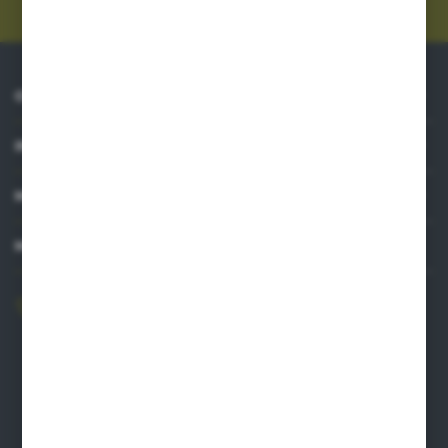
O NAS
INFORMACJE
MOJE KONTO
MASZ PYTANIE?
606 841 671
Zapraszamy pon.-pt. 8.00-16.00
pw@auto-agro.com
Auto-Agro Inter Trade
Karłowo 2
96-520 Iłów