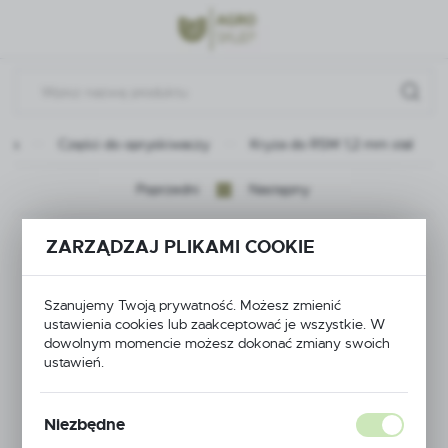
Przejdź do menu.
Przejdź do wyszukiwarki.
Przejdź do treści.
wna
Części do opryskiwaczy
Kryza do RSM 1,2 mm stal
Poprzedni
Następny
Kryza do RSM 1,2 mm
ZARZĄDZAJ PLIKAMI COOKIE
stal
Szanujemy Twoją prywatność. Możesz zmienić
ustawienia cookies lub zaakceptować je wszystkie. W
dowolnym momencie możesz dokonać zmiany swoich
ustawień.
Niezbędne