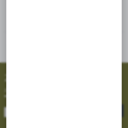
Inne z kategorii
SZYBKA WYSYŁKA
SZEROKI ASORTYMENT
Zapisz się do newslettera
Zapisz się do newslettera na naszym sklepie internetowym i
otrzymuj informacje o nowościach i promocjach.
ZAPISZ SIĘ
Wyrażam zgodę na otrzymywanie drogą elektroniczną na wskazany przeze