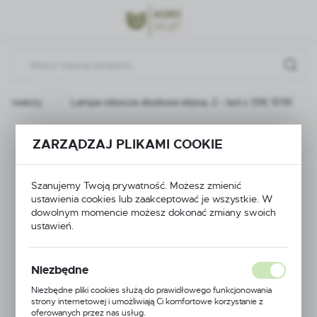
Przejdź do menu.
Przejdź do wyszukiwarki.
Przejdź do treści.
yskiwaczy
Lampa robocza diodowa elipsa, 2 - led x 5W, 10W
Poprzedni
Następny
ZARZĄDZAJ PLIKAMI COOKIE
Lampa robocza
Szanujemy Twoją prywatność. Możesz zmienić
ustawienia cookies lub zaakceptować je wszystkie. W
diodowa elipsa, 2 - led
dowolnym momencie możesz dokonać zmiany swoich
ustawień.
x 5W, 10W
Niezbędne
Niezbędne pliki cookies służą do prawidłowego funkcjonowania
strony internetowej i umożliwiają Ci komfortowe korzystanie z
oferowanych przez nas usług.