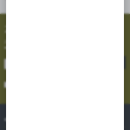
Zapisz się do newslettera
Zapisz się do newslettera na naszym sklepie internetowym i
otrzymuj informacje o nowościach i promocjach.
ZAPISZ SIĘ
Wyrażam zgodę na otrzymywanie drogą elektroniczną na wskazany przeze
mnie adres e-mail informacji dotyczących usług świadczonych przez
Administratora. Zgoda może zostać cofnięta w każdym czasie.
Polityka
prywatności
*
O NAS