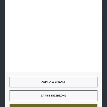
Rozpocznij zwrot produktu:
ODSTĄP OD UMOWY TUTAJ
BEZPIECZNE PŁATNOŚCI
SZYBKA DOSTAWA
ZAPISZ WYBRANE
ZAPISZ NIEZBĘDNE
DOŁĄCZ DO NAS