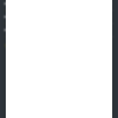
INFORMACJE
MOJE KONTO
MASZ PYTANIE?
606 841 671
Zapraszamy pon.-pt. 8.00-16.00
pw@auto-agro.com
Auto-Agro Inter Trade
Karłowo 2
96-520 Iłów
NIP: 8341543384
PLN: 21 1020 4580 0000 1102 0123 6223
EUR: 21 1020 4580 0000 1202 0123 9763
BIC SWIFT BPKOPLPW
FORMULARZ KONTAKTOWY