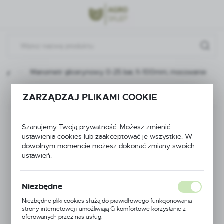
Przejdź do menu.
Przejdź do wyszukiwarki.
Przejdź do treści.
aczy
Manometr glicerynowy 0-25 bar, fi-100mm; mocowanie
Poprzedni
Następny
ZARZĄDZAJ PLIKAMI COOKIE
Manometr
Szanujemy Twoją prywatność. Możesz zmienić
ustawienia cookies lub zaakceptować je wszystkie. W
glicerynowy 0-25 bar,
dowolnym momencie możesz dokonać zmiany swoich
ustawień.
fi-100mm; mocowanie
Niezbędne
Niezbędne pliki cookies służą do prawidłowego funkcjonowania
strony internetowej i umożliwiają Ci komfortowe korzystanie z
oferowanych przez nas usług.