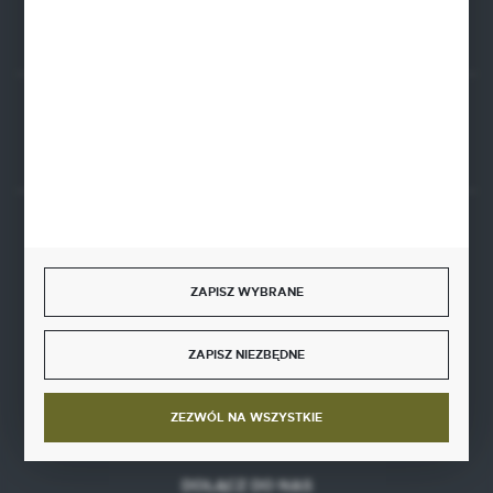
Rozpocznij zwrot produktu:
ODSTĄP OD UMOWY TUTAJ
BEZPIECZNE PŁATNOŚCI
ZAPISZ WYBRANE
ZAPISZ NIEZBĘDNE
SZYBKA DOSTAWA
ZEZWÓL NA WSZYSTKIE
DOŁĄCZ DO NAS