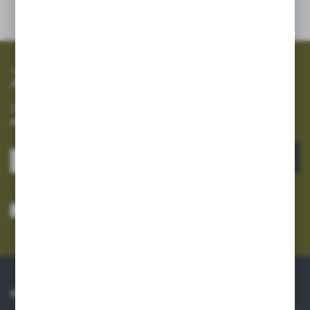
SZYBKA WYSYŁKA
SZEROKI ASORTYMENT
Zapisz się do newslettera
Zapisz się do newslettera na naszym sklepie internetowym i
otrzymuj informacje o nowościach i promocjach.
ZAPISZ SIĘ
Wyrażam zgodę na otrzymywanie drogą elektroniczną na wskazany przeze
mnie adres e-mail informacji dotyczących usług świadczonych przez
Administratora. Zgoda może zostać cofnięta w każdym czasie.
Polityka
prywatności
*
O NAS