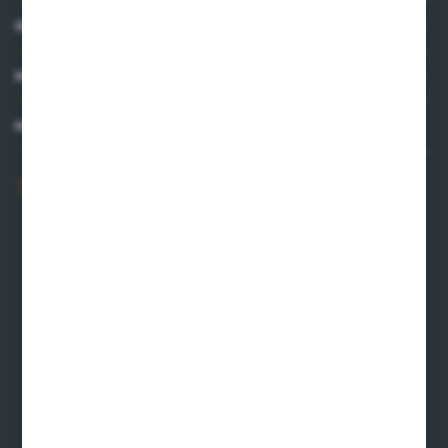
INFORMACJE
MOJE KONTO
MASZ PYTANIE?
606 841 671
Zapraszamy pon.-pt. 8.00-16.00
pw@auto-agro.com
Auto-Agro Inter Trade
Karłowo 2
96-520 Iłów
NIP: 8341543384
PLN: 21 1020 4580 0000 1102 0123 6223
EUR: 21 1020 4580 0000 1202 0123 9763
BIC SWIFT BPKOPLPW
FORMULARZ KONTAKTOWY