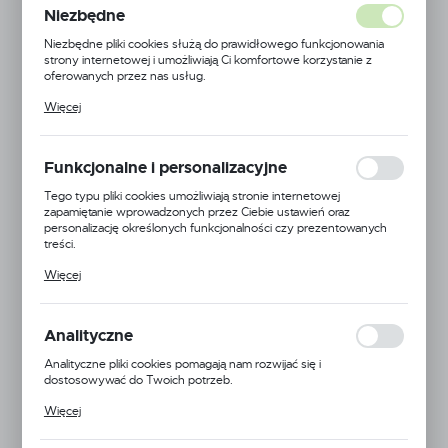
Niezbędne
Niezbędne pliki cookies służą do prawidłowego funkcjonowania
strony internetowej i umożliwiają Ci komfortowe korzystanie z
oferowanych przez nas usług.
Pliki cookies odpowiadają na podejmowane przez Ciebie działania w
Więcej
celu m.in. dostosowania Twoich ustawień preferencji prywatności,
logowania czy wypełniania formularzy. Dzięki plikom cookies
strona, z której korzystasz, może działać bez zakłóceń.
Funkcjonalne i personalizacyjne
Tego typu pliki cookies umożliwiają stronie internetowej
zapamiętanie wprowadzonych przez Ciebie ustawień oraz
personalizację określonych funkcjonalności czy prezentowanych
treści.
Dzięki tym plikom cookies możemy zapewnić Ci większy komfort
Więcej
korzystania z funkcjonalności naszej strony poprzez dopasowanie
jej do Twoich indywidualnych preferencji. Wyrażenie zgody na
funkcjonalne i personalizacyjne pliki cookies gwarantuje dostępność
Wika
większej ilości funkcji na stronie.
Analityczne
EAN:
5900000149608
Analityczne pliki cookies pomagają nam rozwijać się i
dostosowywać do Twoich potrzeb.
Kod produktu:
WIKA-5433266275
Cookies analityczne pozwalają na uzyskanie informacji w zakresie
Więcej
wykorzystywania witryny internetowej, miejsca oraz częstotliwości,
z jaką odwiedzane są nasze serwisy www. Dane pozwalają nam na
Niedostępny