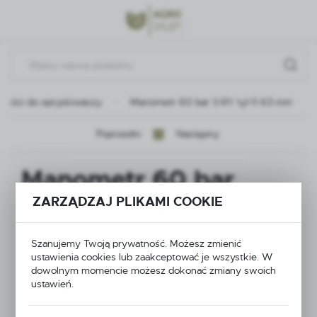
Przejdź do menu.
Przejdź do wyszukiwarki.
Przejdź do treści.
zęści do opryskiwaczy
Manometr 60 bar 1/4\" tył fi 63 mm
Poprzedni
Następny
Manometr 60 bar
ZARZĄDZAJ PLIKAMI COOKIE
1/4\" tył fi 63 mm
Szanujemy Twoją prywatność. Możesz zmienić
ustawienia cookies lub zaakceptować je wszystkie. W
dowolnym momencie możesz dokonać zmiany swoich
ustawień.