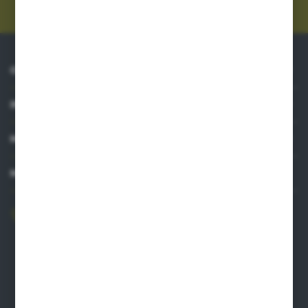
prywatności
*
O NAS
INFORMACJE
MOJE KONTO
MASZ PYTANIE?
606 841 671
Zapraszamy pon.-pt. 8.00-16.00
pw@auto-agro.com
Auto-Agro Inter Trade
Karłowo 2
96-520 Iłów