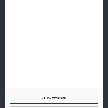
NIP: 8341543384
PLN: 21 1020 4580 0000 1102 0123 6223
EUR: 21 1020 4580 0000 1202 0123 9763
BIC SWIFT BPKOPLPW
FORMULARZ KONTAKTOWY
Rozpocznij zwrot produktu:
ODSTĄP OD UMOWY TUTAJ
BEZPIECZNE PŁATNOŚCI
ZAPISZ WYBRANE