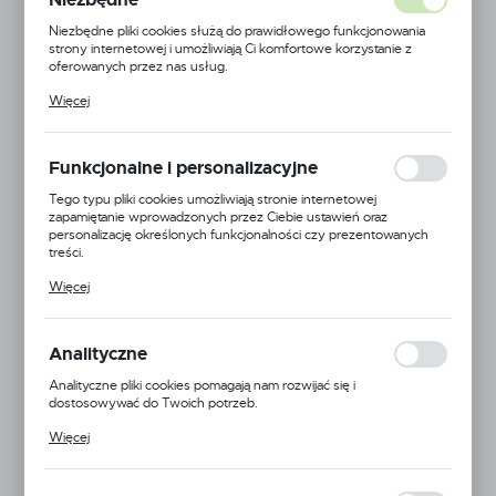
Niezbędne pliki cookies służą do prawidłowego funkcjonowania
strony internetowej i umożliwiają Ci komfortowe korzystanie z
oferowanych przez nas usług.
Pliki cookies odpowiadają na podejmowane przez Ciebie działania w
Więcej
celu m.in. dostosowania Twoich ustawień preferencji prywatności,
logowania czy wypełniania formularzy. Dzięki plikom cookies
strona, z której korzystasz, może działać bez zakłóceń.
Funkcjonalne i personalizacyjne
Tego typu pliki cookies umożliwiają stronie internetowej
zapamiętanie wprowadzonych przez Ciebie ustawień oraz
personalizację określonych funkcjonalności czy prezentowanych
treści.
Dzięki tym plikom cookies możemy zapewnić Ci większy komfort
Więcej
korzystania z funkcjonalności naszej strony poprzez dopasowanie
jej do Twoich indywidualnych preferencji. Wyrażenie zgody na
funkcjonalne i personalizacyjne pliki cookies gwarantuje dostępność
większej ilości funkcji na stronie.
Analityczne
Comet
Analityczne pliki cookies pomagają nam rozwijać się i
EAN:
5900000114248
dostosowywać do Twoich potrzeb.
Cookies analityczne pozwalają na uzyskanie informacji w zakresie
Więcej
Kod produktu:
CO-18000012.00
wykorzystywania witryny internetowej, miejsca oraz częstotliwości,
z jaką odwiedzane są nasze serwisy www. Dane pozwalają nam na
ocenę naszych serwisów internetowych pod względem ich
Niedostępny