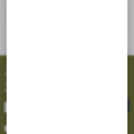
Dane techniczne
Inne z kategorii
SZYBKA WYSYŁKA
SZEROKI ASORTYMENT
Zapisz się do newslettera
Zapisz się do newslettera na naszym sklepie internetowym i
otrzymuj informacje o nowościach i promocjach.
ZAPISZ SIĘ
Wyrażam zgodę na otrzymywanie drogą elektroniczną na wskazany przeze
mnie adres e-mail informacji dotyczących usług świadczonych przez
Administratora. Zgoda może zostać cofnięta w każdym czasie.
Polityka