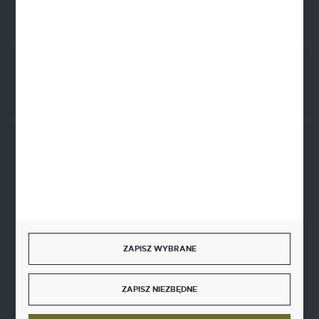
Rozpocznij zwrot produktu:
ODSTĄP OD UMOWY TUTAJ
BEZPIECZNE PŁATNOŚCI
SZYBKA DOSTAWA
ZAPISZ WYBRANE
ZAPISZ NIEZBĘDNE
DOŁĄCZ DO NAS