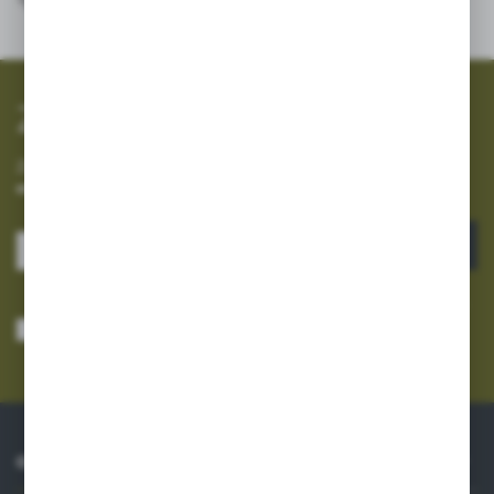
SZYBKA WYSYŁKA
SZEROKI ASORTYMENT
Zapisz się do newslettera
Zapisz się do newslettera na naszym sklepie internetowym i
otrzymuj informacje o nowościach i promocjach.
ZAPISZ SIĘ
Wyrażam zgodę na otrzymywanie drogą elektroniczną na wskazany przeze
mnie adres e-mail informacji dotyczących usług świadczonych przez
Administratora. Zgoda może zostać cofnięta w każdym czasie.
Polityka
prywatności
*
O NAS