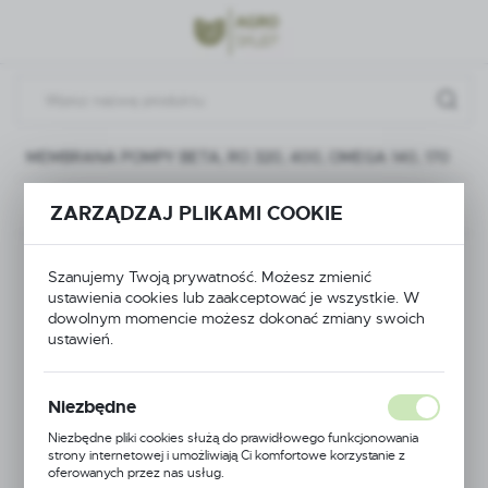
Przejdź do menu.
Przejdź do wyszukiwarki.
Przejdź do treści.
MEMBRANA POMPY BETA, RO 320, 400, OMEGA 140, 170
Poprzedni
Następny
ZARZĄDZAJ PLIKAMI COOKIE
MEMBRANA POMPY
Szanujemy Twoją prywatność. Możesz zmienić
ustawienia cookies lub zaakceptować je wszystkie. W
BETA, RO 320, 400,
dowolnym momencie możesz dokonać zmiany swoich
ustawień.
OMEGA 140, 170
Niezbędne
Niezbędne pliki cookies służą do prawidłowego funkcjonowania
strony internetowej i umożliwiają Ci komfortowe korzystanie z
oferowanych przez nas usług.