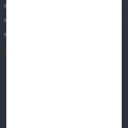
INFORMACJE
MOJE KONTO
MASZ PYTANIE?
606 841 671
Zapraszamy pon.-pt. 8.00-16.00
pw@auto-agro.com
Auto-Agro Inter Trade
Karłowo 2
96-520 Iłów
NIP: 8341543384
PLN: 21 1020 4580 0000 1102 0123 6223
EUR: 21 1020 4580 0000 1202 0123 9763
BIC SWIFT BPKOPLPW
FORMULARZ KONTAKTOWY