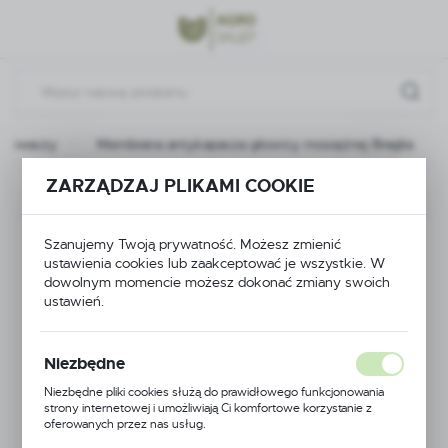
Przejdź do menu.
Przejdź do wyszukiwarki.
Przejdź do treści.
yskiwaczy
Membrana antykapacza głowicy mosiężnej Braglia
ZARZĄDZAJ PLIKAMI COOKIE
Poprzedni
Następny
Membrana
Szanujemy Twoją prywatność. Możesz zmienić
ustawienia cookies lub zaakceptować je wszystkie. W
dowolnym momencie możesz dokonać zmiany swoich
antykapacza głowicy
ustawień.
mosiężnej Braglia
Niezbędne
Niezbędne pliki cookies służą do prawidłowego funkcjonowania
strony internetowej i umożliwiają Ci komfortowe korzystanie z
oferowanych przez nas usług.
Pliki cookies odpowiadają na podejmowane przez Ciebie działania w