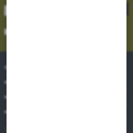
ZAPISZ SIĘ
Wyrażam zgodę na otrzymywanie drogą elektroniczną na wskazany przeze
mnie adres e-mail informacji dotyczących usług świadczonych przez
Administratora. Zgoda może zostać cofnięta w każdym czasie.
Polityka
prywatności
*
O NAS
INFORMACJE
MOJE KONTO
MASZ PYTANIE?
606 841 671