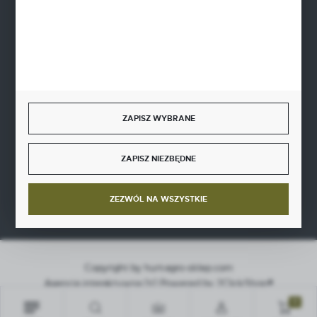
BEZPIECZNE PŁATNOŚCI
SZYBKA DOSTAWA
ZAPISZ WYBRANE
ZAPISZ NIEZBĘDNE
DOŁĄCZ DO NAS
ZEZWÓL NA WSZYSTKIE
Copyright by hurt-agro-sklep.com
Agencja interaktywna
[ti]
Powered by
2ClickShop®
0