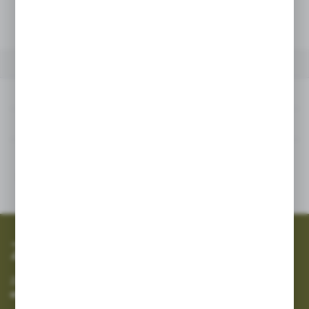
Dodaj do schowka
POWIĄZANE
INNE Z KATEGORII
Powiązane
Inne z kategorii
SZYBKA WYSYŁKA
SZEROKI ASORTYMENT
Zapisz się do newslettera
Zapisz się do newslettera na naszym sklepie internetowym i
otrzymuj informacje o nowościach i promocjach.