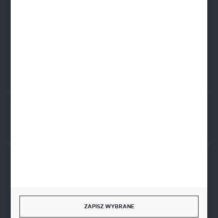
NIP: 8341543384
PLN: 21 1020 4580 0000 1102 0123 6223
EUR: 21 1020 4580 0000 1202 0123 9763
BIC SWIFT BPKOPLPW
FORMULARZ KONTAKTOWY
Rozpocznij zwrot produktu:
ODSTĄP OD UMOWY TUTAJ
BEZPIECZNE PŁATNOŚCI
ZAPISZ WYBRANE