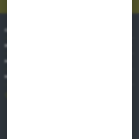
O NAS
INFORMACJE
MOJE KONTO
MASZ PYTANIE?
606 841 671
Zapraszamy pon.-pt. 8.00-16.00
pw@auto-agro.com
Auto-Agro Inter Trade
Karłowo 2
96-520 Iłów