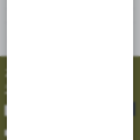
Powiązane
Inne z kategorii
SZYBKA WYSYŁKA
SZEROKI ASORTYMENT
Zapisz się do newslettera
Zapisz się do newslettera na naszym sklepie internetowym i
otrzymuj informacje o nowościach i promocjach.
ZAPISZ SIĘ
Wyrażam zgodę na otrzymywanie drogą elektroniczną na wskazany przeze
mnie adres e-mail informacji dotyczących usług świadczonych przez
Administratora. Zgoda może zostać cofnięta w każdym czasie.
Polityka
prywatności
*