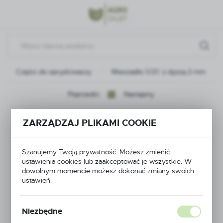
Przejdź do menu.
Przejdź do wyszukiwarki.
Przejdź do treści.
Części do opryskiwaczy
Mieszadło 1/2\" z dyszą 2 mm
Poprzedni
Następny
Mieszadło 1/2\" z
ZARZĄDZAJ PLIKAMI COOKIE
dyszą 2 mm
Szanujemy Twoją prywatność. Możesz zmienić
ustawienia cookies lub zaakceptować je wszystkie. W
dowolnym momencie możesz dokonać zmiany swoich
ustawień.
Niezbędne